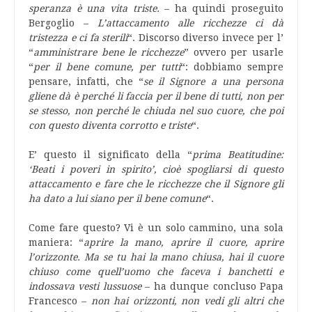
speranza è una vita triste.
– ha quindi proseguito
Bergoglio –
L’attaccamento alle ricchezze ci dà
tristezza e ci fa sterili
“. Discorso diverso invece per l’
“
amministrare bene le ricchezze
” ovvero per usarle
“
per il bene comune, per tutti
“: dobbiamo sempre
pensare, infatti, che “
se il Signore a una persona
gliene dà è perché li faccia per il bene di tutti, non per
se stesso, non perché le chiuda nel suo cuore, che poi
con questo diventa corrotto e triste
“.
E’ questo il significato della “
prima Beatitudine:
‘Beati i poveri in spirito’, cioè spogliarsi di questo
attaccamento e fare che le ricchezze che il Signore gli
ha dato a lui siano per il bene comune
“.
Come fare questo? Vi è un solo cammino, una sola
maniera: “
aprire la mano, aprire il cuore, aprire
l’orizzonte. Ma se tu hai la mano chiusa, hai il cuore
chiuso come quell’uomo che faceva i banchetti e
indossava vesti lussuose
– ha dunque concluso Papa
Francesco –
non hai orizzonti, non vedi gli altri che