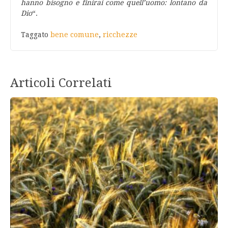
hanno bisogno e finirai come quell’uomo: lontano da
Dio
“.
Taggato
bene comune
,
ricchezze
Articoli Correlati