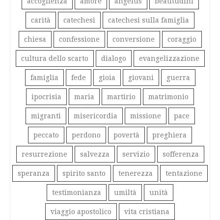
accoglienza
amore
angelus
beatitudini
carità
catechesi
catechesi sulla famiglia
chiesa
confessione
conversione
coraggio
cultura dello scarto
dialogo
evangelizzazione
famiglia
fede
gioia
giovani
guerra
ipocrisia
maria
martirio
matrimonio
migranti
misericordia
missione
pace
peccato
perdono
povertà
preghiera
resurrezione
salvezza
servizio
sofferenza
speranza
spirito santo
tenerezza
tentazione
testimonianza
umiltà
unità
viaggio apostolico
vita cristiana