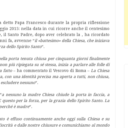
a detto Papa Francesco durante la propria riflessione
gio 2015: nella data in cui ricorre anche il centesimo
 il Santo Padre, dopo aver celebrato la , ha ricordato
nni fa, avvenne “
il «battesimo» della Chiesa, che iniziava
rza dello Spirito Santo
“.
ella porta tenuta chiusa per cinquanta giorni finalmente
n più ripiegata su sé stessa, inizia a parlare alle folle di
a fatto
– ha commentato il Vescovo di Roma –
La Chiesa
ca, con una identità precisa ma aperta a tutti, non chiusa,
a escludere nessuno
“.
“
a nessuno la madre Chiesa chiude la porta in faccia, a
questo per la forza, per la grazia dello Spirito Santo. La
i perché è madre
“.
nto è effuso continuamente anche oggi sulla Chiesa e su
diocrità e dalle nostre chiusure e comunichiamo al mondo