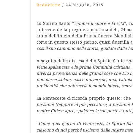
Redazione
/
24 Maggio, 2015
Lo Spirito Santo “
cambia il cuore e la vita
“, h
antecedente la preghiera mariana del , 24 mag
anno dell’inizio della Prima Guerra Mondiale,
come in questo stesso giorno, quasi duemila a
così il suo cammino nella storia, guidata dalla fo
A seguito della discesa dello Spirito Santo “
qu
viene spalancata e la prima Comunità cristiana, no
diversa provenienza delle grandi cose che Dio h
non nasce isolata, nasce universale, una, cattoli
un’identità che abbraccia il mondo intero, senz
La Pentecoste ci ricorda proprio questo: che 
nessuno! Neppure al più peccatore, a nessuno! E 
madre Chiesa apre, spalanca le sue porte a tutt
“
Come quel giorno di Pentecoste, lo Spirito Sa
ciascuno di noi perché usciamo dalle nostre me