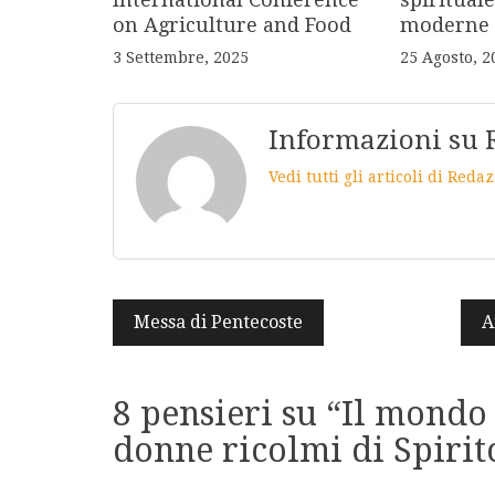
on Agriculture and Food
moderne
3 Settembre, 2025
25 Agosto, 2
Informazioni su 
Vedi tutti gli articoli di Red
Navigazione
Messa di Pentecoste
A
articoli
8 pensieri su “
Il mondo 
donne ricolmi di Spirit