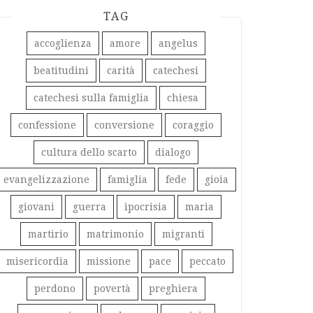
TAG
accoglienza
amore
angelus
beatitudini
carità
catechesi
catechesi sulla famiglia
chiesa
confessione
conversione
coraggio
cultura dello scarto
dialogo
evangelizzazione
famiglia
fede
gioia
giovani
guerra
ipocrisia
maria
martirio
matrimonio
migranti
misericordia
missione
pace
peccato
perdono
povertà
preghiera