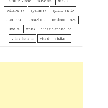
resurrezione
salvezza
servizio
sofferenza
speranza
spirito santo
tenerezza
tentazione
testimonianza
umiltà
unità
viaggio apostolico
vita cristiana
vita del cristiano