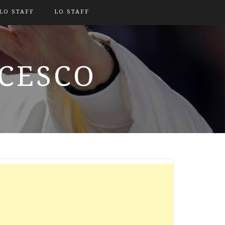
LO STAFF
LO STAFF
NCESCO