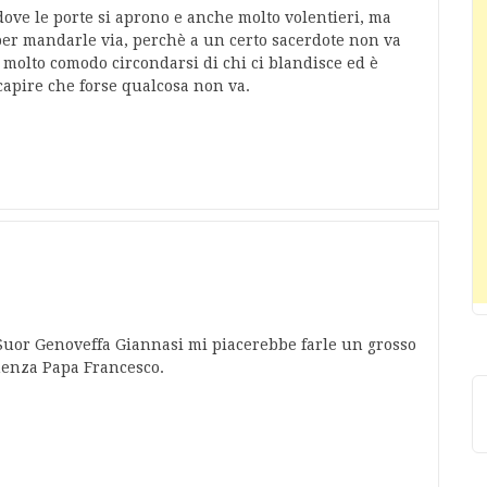
dove le porte si aprono e anche molto volentieri, ma
per mandarle via, perchè a un certo sacerdote non va
 molto comodo circondarsi di chi ci blandisce ed è
capire che forse qualcosa non va.
i Suor Genoveffa Giannasi mi piacerebbe farle un grosso
inenza Papa Francesco.