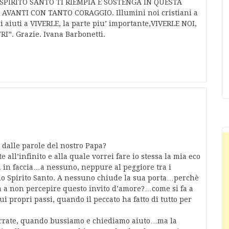
SPIRITO SANTO TI RIEMPIA E SOSTENGA IN QUESTA
VANTI CON TANTO CORAGGIO. Illumini noi cristiani a
 ci aiuti a VIVERLE, la parte piu’ importante,VIVERLE NOI,
”. Grazie. Ivana Barbonetti.
 dalle parole del nostro Papa?
 all’infinito e alla quale vorrei fare io stessa la mia eco
 in faccia…a nessuno, neppure al peggiore tra i
llo Spirito Santo. A nessuno chiude la sua porta…perchè
 a non percepire questo invito d’amore?…come si fa a
 propri passi, quando il peccato ha fatto di tutto per
arrate, quando bussiamo e chiediamo aiuto…ma la