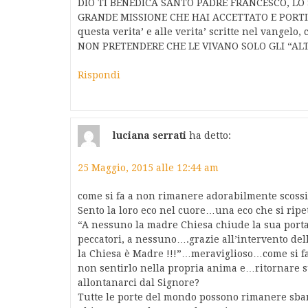
DIO TI BENEDICA SANTO PADRE FRANCESCO, LO 
GRANDE MISSIONE CHE HAI ACCETTATO E PORTI A
questa verita’ e alle verita’ scritte nel vangelo,
NON PRETENDERE CHE LE VIVANO SOLO GLI “ALTRI
Rispondi
luciana serrati
ha detto:
25 Maggio, 2015 alle 12:44 am
come si fa a non rimanere adorabilmente scossi
Sento la loro eco nel cuore…una eco che si ripete
“A nessuno la madre Chiesa chiude la sua porta
peccatori, a nessuno….grazie all’intervento de
la Chiesa è Madre !!!”…meraviglioso…come si fa
non sentirlo nella propria anima e…ritornare sui
allontanarci dal Signore?
Tutte le porte del mondo possono rimanere sb