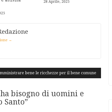
28 Aprile, 2025
025
Redazione
azione →
mministrare bene le ricchezze per il bene comune
ha bisogno di uomini e
o Santo
”