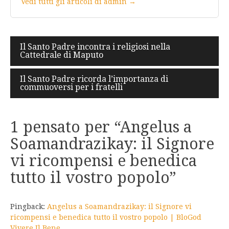
Vedi tutti gli articoli di admin →
Navigazione
Il Santo Padre incontra i religiosi nella
Cattedrale di Maputo
articoli
Il Santo Padre ricorda l’importanza di
commuoversi per i fratelli
1 pensato per “
Angelus a
Soamandrazikay: il Signore
vi ricompensi e benedica
tutto il vostro popolo
”
Pingback:
Angelus a Soamandrazikay: il Signore vi
ricompensi e benedica tutto il vostro popolo | BloGod
Vivere Il Bene