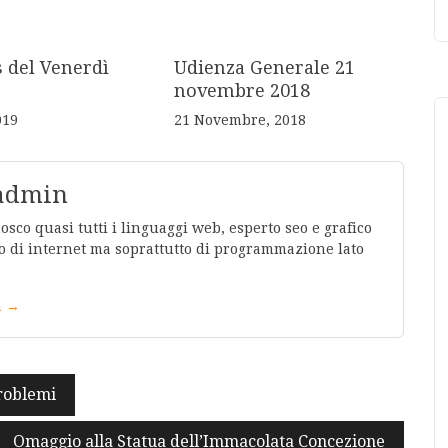
s del Venerdì
Udienza Generale 21
novembre 2018
019
21 Novembre, 2018
 admin
co quasi tutti i linguaggi web, esperto seo e grafico
 di internet ma soprattutto di programmazione lato
in →
problemi
Omaggio alla Statua dell’Immacolata Concezione