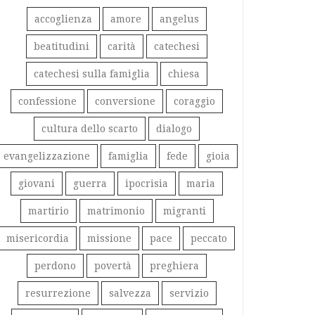
accoglienza
amore
angelus
beatitudini
carità
catechesi
catechesi sulla famiglia
chiesa
confessione
conversione
coraggio
cultura dello scarto
dialogo
evangelizzazione
famiglia
fede
gioia
giovani
guerra
ipocrisia
maria
martirio
matrimonio
migranti
misericordia
missione
pace
peccato
perdono
povertà
preghiera
resurrezione
salvezza
servizio