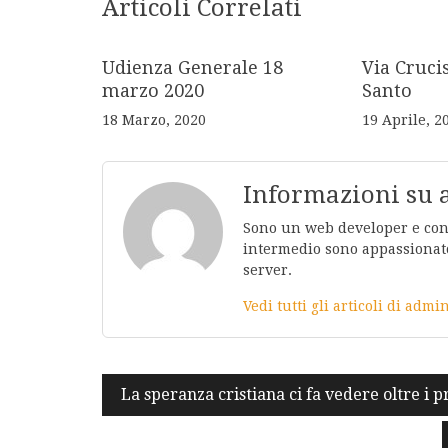
Articoli Correlati
Udienza Generale 18
Via Cruci
marzo 2020
Santo
18 Marzo, 2020
19 Aprile, 2
Informazioni su
Sono un web developer e conos
intermedio sono appassionato
server.
Vedi tutti gli articoli di adm
Navigazione
La speranza cristiana ci fa vedere oltre i 
articoli