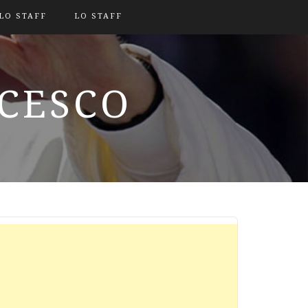
LO STAFF
LO STAFF
NCESCO