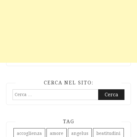
CERCA NEL SITO:
Ricerca
per:
TAG
accoglienza
amore
angelus
beatitudini