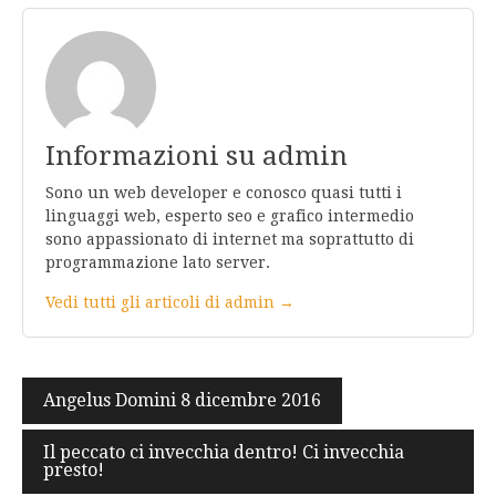
Informazioni su admin
Sono un web developer e conosco quasi tutti i
linguaggi web, esperto seo e grafico intermedio
sono appassionato di internet ma soprattutto di
programmazione lato server.
Vedi tutti gli articoli di admin →
Navigazione
Angelus Domini 8 dicembre 2016
articoli
Il peccato ci invecchia dentro! Ci invecchia
presto!