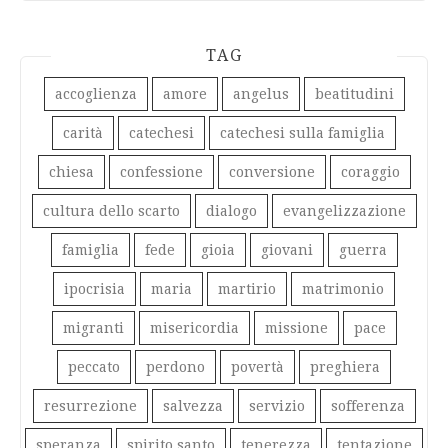
TAG
accoglienza
amore
angelus
beatitudini
carità
catechesi
catechesi sulla famiglia
chiesa
confessione
conversione
coraggio
cultura dello scarto
dialogo
evangelizzazione
famiglia
fede
gioia
giovani
guerra
ipocrisia
maria
martirio
matrimonio
migranti
misericordia
missione
pace
peccato
perdono
povertà
preghiera
resurrezione
salvezza
servizio
sofferenza
speranza
spirito santo
tenerezza
tentazione