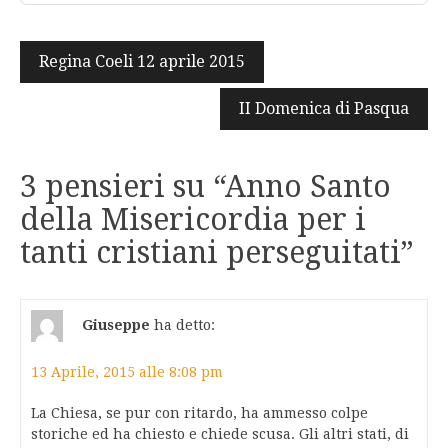
Navigazione
Regina Coeli 12 aprile 2015
articoli
II Domenica di Pasqua
3 pensieri su “
Anno Santo
della Misericordia per i
tanti cristiani perseguitati
”
Giuseppe
ha detto:
13 Aprile, 2015 alle 8:08 pm
La Chiesa, se pur con ritardo, ha ammesso colpe
storiche ed ha chiesto e chiede scusa. Gli altri stati, di