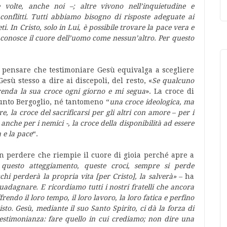
volte, anche noi –; altre vivono nell’inquietudine e
 conflitti. Tutti abbiamo bisogno di risposte adeguate ai
ti. In Cristo, solo in Lui, è possibile trovare la pace vera e
conosce il cuore dell’uomo come nessun’altro. Per questo
 pensare che testimoniare Gesù equivalga a scegliere
sù stesso a dire ai discepoli, del resto, «
Se qualcuno
prenda la sua croce ogni giorno e mi segua
». La croce di
iunto Bergoglio, né tantomeno “
una croce ideologica, ma
re, la croce del sacrificarsi per gli altri con amore – per i
i, anche per i nemici -, la croce della disponibilità ad essere
a e la pace
“.
 perdere che riempie il cuore di gioia perché apre a
 questo atteggiamento, queste croci, sempre si perde
i perderà la propria vita [per Cristo], la salverà»
– ha
dagnare. E ricordiamo tutti i nostri fratelli che ancora
rendo il loro tempo, il loro lavoro, la loro fatica e perfino
sto. Gesù, mediante il suo Santo Spirito, ci dà la forza di
estimonianza: fare quello in cui crediamo; non dire una