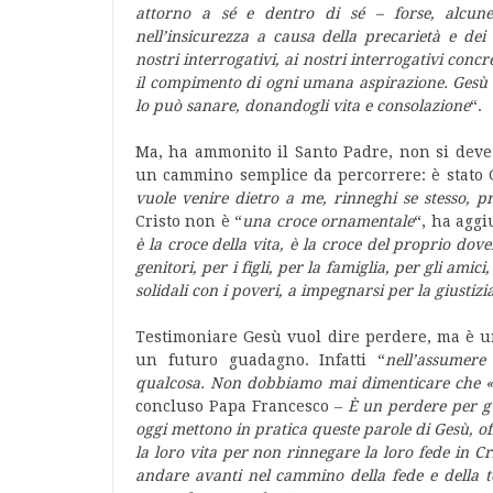
attorno a sé e dentro di sé – forse, alcune 
nell’insicurezza a causa della precarietà e dei
nostri interrogativi, ai nostri interrogativi concre
il compimento di ogni umana aspirazione. Gesù 
lo può sanare, donandogli vita e consolazione
“.
Ma, ha ammonito il Santo Padre, non si deve
un cammino semplice da percorrere: è stato Ge
vuole venire dietro a me, rinneghi se stesso, 
Cristo non è “
una croce ornamentale
“, ha agg
è la croce della vita, è la croce del proprio dove
genitori, per i figli, per la famiglia, per gli amic
solidali con i poveri, a impegnarsi per la giustizi
Testimoniare Gesù vuol dire perdere, ma è un
un futuro guadagno. Infatti “
nell’assumere
qualcosa. Non dobbiamo mai dimenticare che «ch
concluso Papa Francesco –
È un perdere per gua
oggi mettono in pratica queste parole di Gesù, off
la loro vita per non rinnegare la loro fede in Cri
andare avanti nel cammino della fede e della t