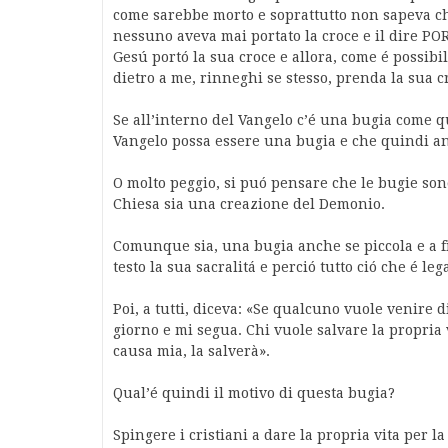
come sarebbe morto e soprattutto non sapeva ch
nessuno aveva mai portato la croce e il dire P
Gesú portó la sua croce e allora, come é possib
dietro a me, rinneghi se stesso, prenda la sua c
Se all’interno del Vangelo c’é una bugia come qu
Vangelo possa essere una bugia e che quindi an
O molto peggio, si puó pensare che le bugie son
Chiesa sia una creazione del Demonio.
Comunque sia, una bugia anche se piccola e a fi
testo la sua sacralitá e perció tutto ció che é leg
Poi, a tutti, diceva: «Se qualcuno vuole venire 
giorno e mi segua. Chi vuole salvare la propria 
causa mia, la salverà».
Qual’é quindi il motivo di questa bugia?
Spingere i cristiani a dare la propria vita per l