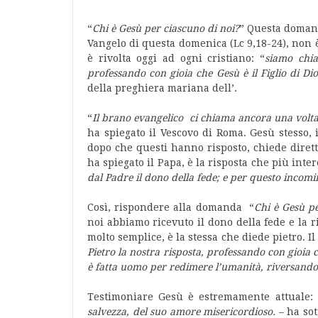
“
Chi è Gesù per ciascuno di noi?
” Questa domand
Vangelo di questa domenica (Lc 9,18-24), non
è rivolta oggi ad ogni cristiano: “
siamo chia
professando con gioia che Gesù è il Figlio di Di
della preghiera mariana dell’.
“
Il brano evangelico ci chiama ancora una volta 
ha spiegato il Vescovo di Roma. Gesù stesso, in
dopo che questi hanno risposto, chiede diretta
ha spiegato il Papa, è la risposta che più inte
dal Padre il dono della fede; e per questo incom
Così, rispondere alla domanda “
Chi è Gesù pe
noi abbiamo ricevuto il dono della fede e la
molto semplice, è la stessa che diede pietro. Il V
Pietro la nostra risposta, professando con gioia c
è fatta uomo per redimere l’umanità, riversando
Testimoniare Gesù è estremamente attuale: 
salvezza, del suo amore misericordioso.
– ha sot