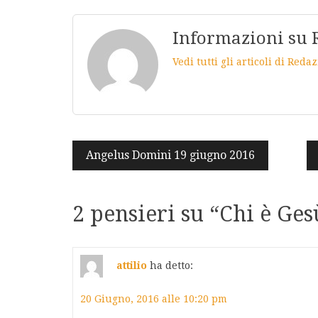
Informazioni su 
Vedi tutti gli articoli di Red
Navigazione
Angelus Domini 19 giugno 2016
articoli
2 pensieri su “
Chi è Ges
attilio
ha detto:
20 Giugno, 2016 alle 10:20 pm