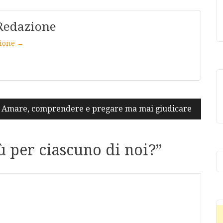
Redazione
azione →
Amare, comprendere e pregare ma mai giudicare
ù per ciascuno di noi?
”