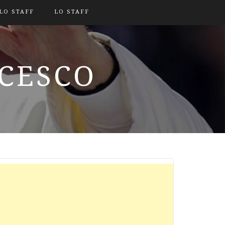
LO STAFF
LO STAFF
NCESCO