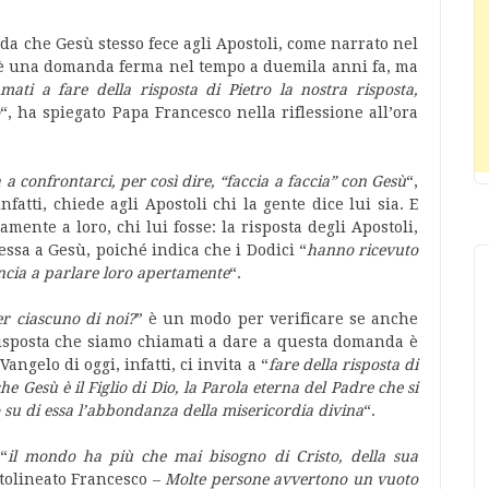
a che Gesù stesso fece agli Apostoli, come narrato nel
 è una domanda ferma nel tempo a duemila anni fa, ma
mati a fare della risposta di Pietro la nostra risposta,
o
“, ha spiegato Papa Francesco nella riflessione all’ora
a confrontarci, per così dire, “faccia a faccia” con Gesù
“,
fatti, chiede agli Apostoli chi la gente dice lui sia. E
mente a loro, chi lui fosse: la risposta degli Apostoli,
ressa a Gesù, poiché indica che i Dodici “
hanno ricevuto
incia a parlare loro apertamente
“.
r ciascuno di noi?
” è un modo per verificare se anche
 risposta che siamo chiamati a dare a questa domanda è
angelo di oggi, infatti, ci invita a “
fare della risposta di
he Gesù è il Figlio di Dio, la Parola eterna del Padre che si
 su di essa l’abbondanza della misericordia divina
“.
“
il mondo ha più che mai bisogno di Cristo, della sua
tolineato Francesco –
Molte persone avvertono un vuoto