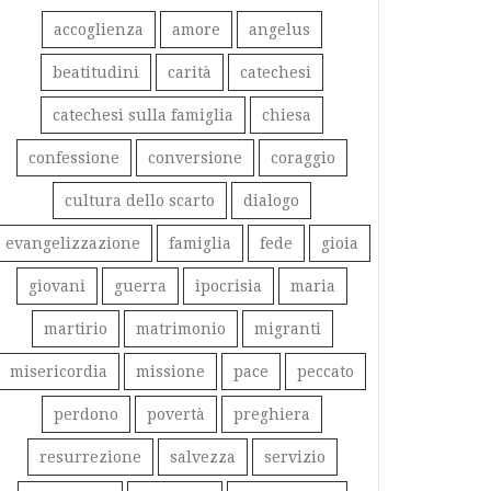
accoglienza
amore
angelus
beatitudini
carità
catechesi
catechesi sulla famiglia
chiesa
confessione
conversione
coraggio
cultura dello scarto
dialogo
evangelizzazione
famiglia
fede
gioia
giovani
guerra
ipocrisia
maria
martirio
matrimonio
migranti
misericordia
missione
pace
peccato
perdono
povertà
preghiera
resurrezione
salvezza
servizio