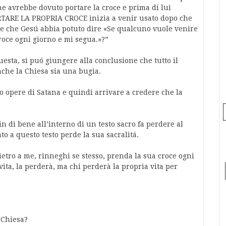
e avrebbe dovuto portare la croce e prima di lui
ORTARE LA PROPRIA CROCE inizia a venir usato dopo che
ile che Gesú abbia potuto dire «Se qualcuno vuole venire
roce ogni giorno e mi segua.»?”
esta, si puó giungere alla conclusione che tutto il
che la Chiesa sia una bugia.
o opere di Satana e quindi arrivare a credere che la
n di bene all’interno di un testo sacro fa perdere al
ato a questo testo perde la sua sacralitá.
dietro a me, rinneghi se stesso, prenda la sua croce ogni
vita, la perderà, ma chi perderà la propria vita per
a Chiesa?