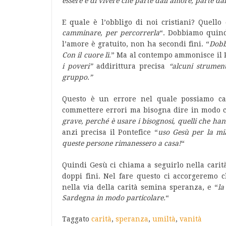
essere e di vivere che parte dall’amore, parte dal
E quale è l’obbligo di noi cristiani? Quello 
camminare, per percorrerla
“. Dobbiamo quind
l’amore è gratuito, non ha secondi fini. “
Dobb
Con il cuore lì.
” Ma al contempo ammonisce il P
i poveri”
addirittura precisa
“alcuni strumenta
gruppo.”
Questo è un errore nel quale possiamo cad
commettere errori ma bisogna dire in modo c
grave, perché è usare i bisognosi, quelli che ha
anzi precisa il Pontefice “
uso Gesù per la mi
queste persone rimanessero a casa!
“
Quindi Gesù ci chiama a seguirlo nella carità
doppi fini. Nel fare questo ci accorgeremo
nella via della carità semina speranza, e “
l
a
Sardegna in modo particolare.
“
Taggato
carità
,
speranza
,
umiltà
,
vanità