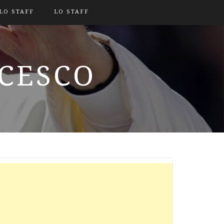
LO STAFF
LO STAFF
NCESCO