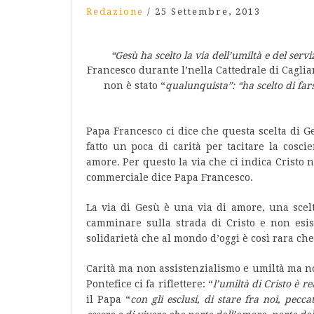
Redazione
/
25 Settembre, 2013
“Gesù ha scelto la via dell’umiltà e del servi
Francesco durante l’nella Cattedrale di Cagliari
non è stato “
qualunquista”: “h
a scelto di fa
Papa Francesco ci dice che questa scelta di Ge
fatto un poca di carità per tacitare la cosci
amore. Per questo la via che ci indica Cristo n
commerciale dice Papa Francesco.
La via di Gesù è una via di amore, una scelta
camminare sulla strada di Cristo e non esist
solidarietà che al mondo d’oggi è così rara che
Carità ma non assistenzialismo e umiltà ma no
Pontefice ci fa riflettere: “
l’umiltà di Cristo è re
il Papa “
con gli esclusi, di stare fra noi, pecc