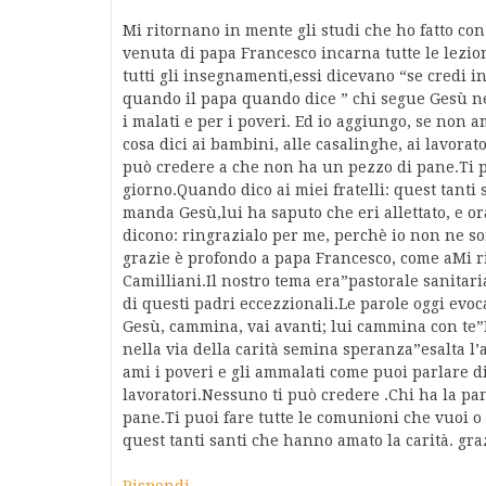
Mi ritornano in mente gli studi che ho fatto con
venuta di papa Francesco incarna tutte le lezio
tutti gli insegnamenti,essi dicevano “se credi 
quando il papa quando dice ” chi segue Gesù ne
i malati e per i poveri. Ed io aggiungo, se non 
cosa dici ai bambini, alle casalinghe, ai lavora
può credere a che non ha un pezzo di pane.Ti p
giorno.Quando dico ai miei fratelli: quest tanti 
manda Gesù,lui ha saputo che eri allettato, e ora
dicono: ringrazialo per me, perchè io non ne so
grazie è profondo a papa Francesco, come aMi ri
Camilliani.Il nostro tema era”pastorale sanitari
di questi padri eccezzionali.Le parole oggi evoc
Gesù, cammina, vai avanti; lui cammina con te”
nella via della carità semina speranza”esalta l’
ami i poveri e gli ammalati come puoi parlare di
lavoratori.Nessuno ti può credere .Chi ha la p
pane.Ti puoi fare tutte le comunioni che vuoi o 
quest tanti santi che hanno amato la carità. gra
Rispondi