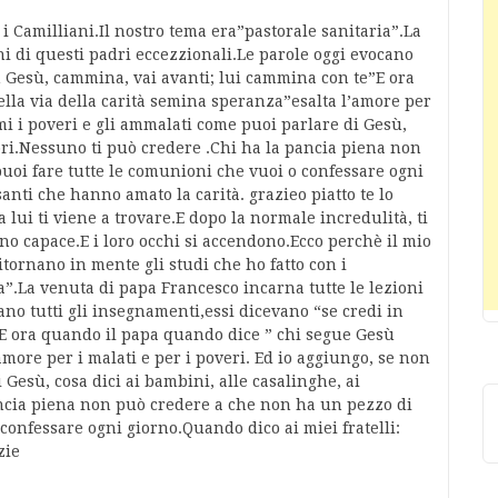
 i Camilliani.Il nostro tema era”pastorale sanitaria”.La
ni di questi padri eccezzionali.Le parole oggi evocano
in Gesù, cammina, vai avanti; lui cammina con te”E ora
lla via della carità semina speranza”esalta l’amore per
ami i poveri e gli ammalati come puoi parlare di Gesù,
tori.Nessuno ti può credere .Chi ha la pancia piena non
uoi fare tutte le comunioni che vuoi o confessare ogni
santi che hanno amato la carità. grazieo piatto te lo
 lui ti viene a trovare.E dopo la normale incredulità, ti
no capace.E i loro occhi si accendono.Ecco perchè il mio
tornano in mente gli studi che ho fatto con i
a”.La venuta di papa Francesco incarna tutte le lezioni
ano tutti gli insegnamenti,essi dicevano “se credi in
E ora quando il papa quando dice ” chi segue Gesù
amore per i malati e per i poveri. Ed io aggiungo, se non
 Gesù, cosa dici ai bambini, alle casalinghe, ai
ancia piena non può credere a che non ha un pezzo di
confessare ogni giorno.Quando dico ai miei fratelli:
zie