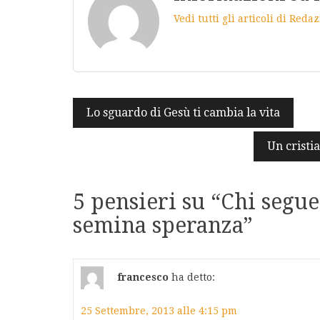
Vedi tutti gli articoli di Red
Navigazione
Lo sguardo di Gesù ti cambia la vita
articoli
Un cristi
5 pensieri su “
Chi segue
semina speranza
”
francesco
ha detto:
25 Settembre, 2013 alle 4:15 pm