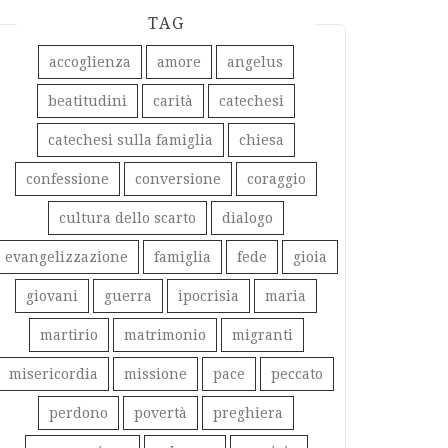
TAG
accoglienza
amore
angelus
beatitudini
carità
catechesi
catechesi sulla famiglia
chiesa
confessione
conversione
coraggio
cultura dello scarto
dialogo
evangelizzazione
famiglia
fede
gioia
giovani
guerra
ipocrisia
maria
martirio
matrimonio
migranti
misericordia
missione
pace
peccato
perdono
povertà
preghiera