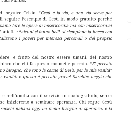
 cuore di Dio.
“
di seguire Cristo: “
Gesù è la via, e una via serve per
i seguire l’esempio di Gesù in modo gratuito perché
iamo fare le opere di misericordia ma con misericordia!
ontefice “
a
lcuni si fanno belli, si riempiono la bocca con
lizzano i poveri per interessi personali o del proprio
ere, è frutto del nostro essere umani, del nostro
hiaro che chi fa questo commette peccato. “
E’ peccato
nno bisogno, che sono la carne di Gesù, per la mia vanità
”
a vanità: e questo è peccato grave! Sarebbe meglio che
 e nell’umiltà con il servizio in modo gratuito, senza
 che inizieremo a seminare speranza. Chi segue Gesù
 società italiana oggi ha molto bisogno di speranza, e la