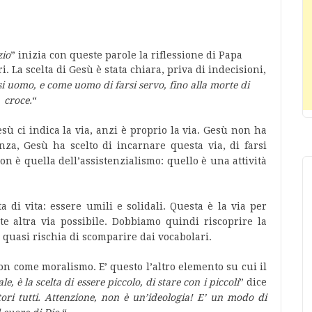
zio
” inizia con queste parole la riflessione di Papa
. La scelta di Gesù è stata chiara, priva di indecisioni,
rsi uomo, e come uomo di farsi servo, fino alla morte di
croce.
“
sù ci indica la via, anzi è proprio la via. Gesù non ha
enza, Gesù ha scelto di incarnare questa via, di farsi
on è quella dell’assistenzialismo: quello è una attività
 di vita: essere umili e solidali. Questa è la via per
e altra via possibile. Dobbiamo quindi riscoprire la
 quasi rischia di scomparire dai vocabolari.
n come moralismo. E’ questo l’altro elemento su cui il
ale, è la scelta di essere piccolo, di stare con i piccoli
” dice
atori tutti. Attenzione, non è un’ideologia! E’ un modo di