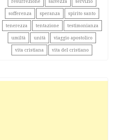
resurrezione
salvezza
servizio
sofferenza
speranza
spirito santo
tenerezza
tentazione
testimonianza
umiltà
unità
viaggio apostolico
vita cristiana
vita del cristiano