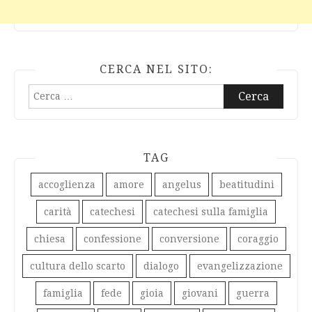
CERCA NEL SITO:
Ricerca
per:
TAG
accoglienza
amore
angelus
beatitudini
carità
catechesi
catechesi sulla famiglia
chiesa
confessione
conversione
coraggio
cultura dello scarto
dialogo
evangelizzazione
famiglia
fede
gioia
giovani
guerra