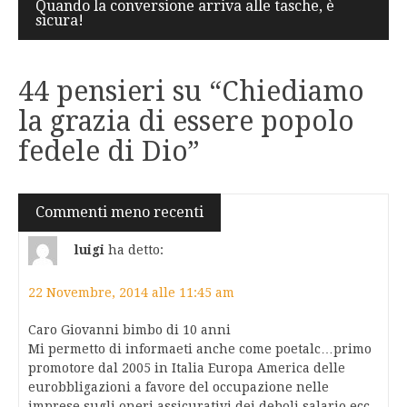
Quando la conversione arriva alle tasche, è
sicura!
44 pensieri su “
Chiediamo
la grazia di essere popolo
fedele di Dio
”
Navigazione
Commenti meno recenti
commenti
luigi
ha detto:
22 Novembre, 2014 alle 11:45 am
Caro Giovanni bimbo di 10 anni
Mi permetto di informaeti anche come poetalc…primo
promotore dal 2005 in Italia Europa America delle
eurobbligazioni a favore del occupazione nelle
imprese sugli oneri assicurativi dei deboli salario ecc.