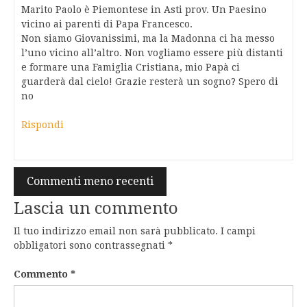
Marito Paolo è Piemontese in Asti prov. Un Paesino
vicino ai parenti di Papa Francesco.
Non siamo Giovanissimi, ma la Madonna ci ha messo
l’uno vicino all’altro. Non vogliamo essere più distanti
e formare una Famiglia Cristiana, mio Papà ci
guarderà dal cielo! Grazie resterà un sogno? Spero di
no
Rispondi
Navigazione
Commenti meno recenti
commenti
Lascia un commento
Il tuo indirizzo email non sarà pubblicato.
I campi
obbligatori sono contrassegnati
*
Commento
*