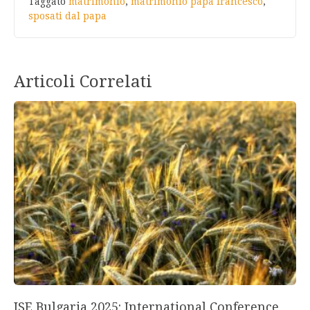
Taggato
matrimonio
,
matrimonio papa francesco
,
sposati dal papa
Articoli Correlati
ISE Bulgaria 2025: International Conference