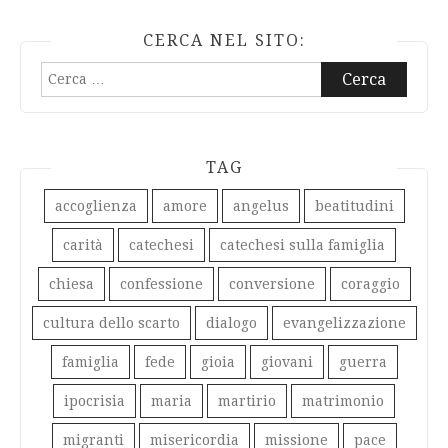
CERCA NEL SITO:
Ricerca
per:
TAG
accoglienza
amore
angelus
beatitudini
carità
catechesi
catechesi sulla famiglia
chiesa
confessione
conversione
coraggio
cultura dello scarto
dialogo
evangelizzazione
famiglia
fede
gioia
giovani
guerra
ipocrisia
maria
martirio
matrimonio
migranti
misericordia
missione
pace