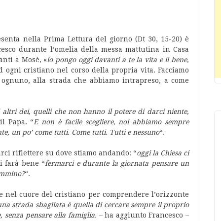
esenta nella Prima Lettura del giorno (Dt 30, 15-20) è
ancesco durante l’omelia della messa mattutina in Casa
anti a Mosè, «
io pongo oggi davanti a te la vita e il bene,
d ogni cristiano nel corso della propria vita. Facciamo
ognuno, alla strada che abbiamo intrapreso, a come
i altri dei, quelli che non hanno il potere di darci niente,
il Papa. “
E non è facile scegliere, noi abbiamo sempre
e, un po’ come tutti. Come tutti. Tutti e nessuno
“.
arci riflettere su dove stiamo andando: “
oggi la Chiesa ci
ti farà bene “
fermarci e durante la giornata pensare un
cammino?
“.
nel cuore del cristiano per comprendere l’orizzonte
una strada sbagliata è quella di cercare sempre il proprio
, senza pensare alla famiglia.
– ha aggiunto Francesco –