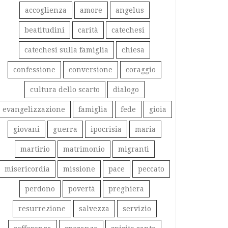
accoglienza
amore
angelus
beatitudini
carità
catechesi
catechesi sulla famiglia
chiesa
confessione
conversione
coraggio
cultura dello scarto
dialogo
evangelizzazione
famiglia
fede
gioia
giovani
guerra
ipocrisia
maria
martirio
matrimonio
migranti
misericordia
missione
pace
peccato
perdono
povertà
preghiera
resurrezione
salvezza
servizio