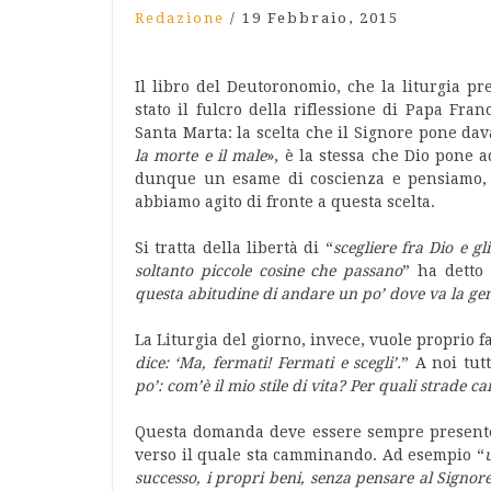
Redazione
/
19 Febbraio, 2015
Il libro del Deutoronomio, che la liturgia pr
stato il fulcro della riflessione di Papa Fr
Santa Marta: la scelta che il Signore pone dav
la morte e il male
», è la stessa che Dio pone a
dunque un esame di coscienza e pensiamo, 
abbiamo agito di fronte a questa scelta.
Si tratta della libertà di “
scegliere fra Dio e gl
soltanto piccole cosine che passano
” ha detto 
questa abitudine di andare un po’ dove va la gent
La Liturgia del giorno, invece, vuole proprio f
dice: ‘Ma, fermati! Fermati e scegli’.
” A noi tut
po’: com’è il mio stile di vita? Per quali strade 
Questa domanda deve essere sempre presente 
verso il quale sta camminando. Ad esempio “
successo, i propri beni, senza pensare al Signore