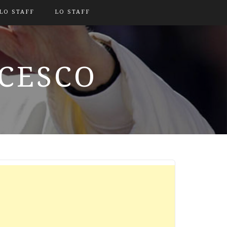
LO STAFF
LO STAFF
NCESCO