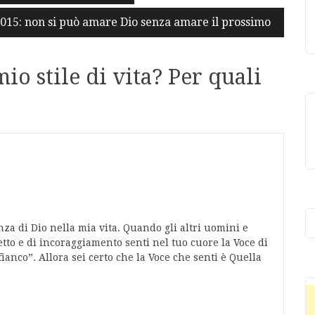
15: non si può amare Dio senza amare il prossimo
io stile di vita? Per quali
a di Dio nella mia vita. Quando gli altri uomini e
tto e di incoraggiamento senti nel tuo cuore la Voce di
fianco”. Allora sei certo che la Voce che senti è Quella