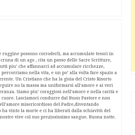
e ruggine possono corroderli, ma accumulate tesori in
 cruna di un ago , cita un passo delle Sacre Scritture,
tutti piu’ che affannarci ad accumulare ricchezze,
percorriamo nella vita, e un po’ alla volta fare spazio a
rente. Un Cristiano che ha la gioia del Cristo Risorto
seguire no la massa ma uniformarsi all’amore e ai veri
peranza. Siamo piu’ coraggiosi nell’amore e nella carità e
ro cuore. Lasciamoci condurre dal Buon Pastore e non
 dell’amore misericordioso del Padre,diventando
ha vinto la morte e ci ha liberati dalla schiavitù del
 nostre vive col suo preziosissimo sangue. Buona notte.