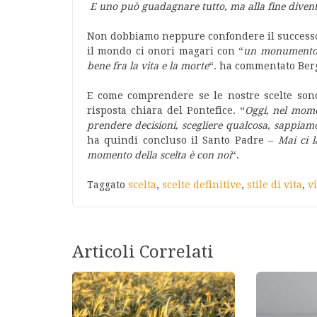
E uno può guadagnare tutto, ma alla fine diventar
Non dobbiamo neppure confondere il successo 
il mondo ci onori magari con “
un monument
bene fra la vita e la morte
“. ha commentato Berg
E come comprendere se le nostre scelte sono
risposta chiara del Pontefice. “
Oggi, nel mome
prendere decisioni, scegliere qualcosa, sappiamo
ha quindi concluso il Santo Padre –
Mai ci 
momento della scelta è con noi
“.
Taggato
scelta
,
scelte definitive
,
stile di vita
,
v
Articoli Correlati