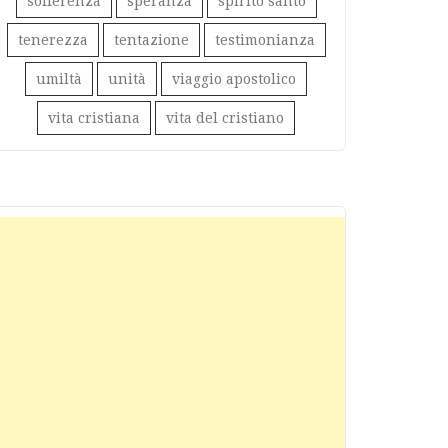
sofferenza
speranza
spirito santo
tenerezza
tentazione
testimonianza
umiltà
unità
viaggio apostolico
vita cristiana
vita del cristiano