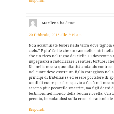
Rispondi
Marilena
ha detto:
20 Febbraio, 2015 alle 2:19 am
Non accumulate tesori nella terra dove tignola 
cielo.” E piu’ facile che un cammello entri nella
che un ricco nel regno dei cieli”. Ci dovremmo 
impegnarci a raddrizzare i sentieri tortuosi che 
Dio nella nostra quotidianità andando controcor
nel cuore deve essere un figlio coraggioso nel 
principi di fratellanza ed essere portatore di s
umili di cuore per fare spazio a Gesù nel nost
saremo piu’ pecorelle smarrite, ma figli degni
testimoni nel mondo della buona novella, Cristo 
peccato, immolandosi sulla croce riscattando le
Rispondi