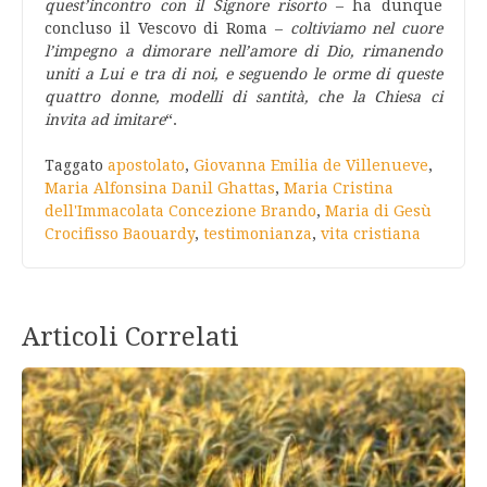
quest’incontro con il Signore risorto
– ha dunque
concluso il Vescovo di Roma –
coltiviamo nel cuore
l’impegno a dimorare nell’amore di Dio, rimanendo
uniti a Lui e tra di noi, e seguendo le orme di queste
quattro donne, modelli di santità, che la Chiesa ci
invita ad imitare
“.
Taggato
apostolato
,
Giovanna Emilia de Villenueve
,
Maria Alfonsina Danil Ghattas
,
Maria Cristina
dell'Immacolata Concezione Brando
,
Maria di Gesù
Crocifisso Baouardy
,
testimonianza
,
vita cristiana
Articoli Correlati