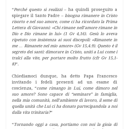
“
Perché questo si realizzi
– ha quindi proseguito a
spiegare il Santo Padre –
bisogna rimanere in Cristo
risorto e nel suo amore, come ci ha ricordato la Prima
Lettera di Giovanni: «Chi rimane nell’amore rimane in
Dio e Dio rimane in lui» (1 Gv 4,16). Gesù lo aveva
ripetuto con insistenza ai suoi discepoli: «Rimanete in
me … Rimanete nel mio amore» (Gv 15,4.9). Questo è il
segreto dei santi: dimorare in Cristo, uniti a Lui come i
tralci alla vite, per portare molto frutto (cfr Gv 15,1-
8)
“.
Chiediamoci dunque, ha detto Papa Francesco
invitando i fedeli presenti ad un esame di
coscienza, “
come rimango in Lui, come dimoro nel
suo amore? Sono capace di “seminare” in famiglia,
nella mia comunità, nell’ambiente di lavoro, il seme di
quella unità che Lui ci ha donato partecipandola a noi
dalla vita trinitaria?
“
“
Tornando oggi a casa, portiamo con noi la gioia di