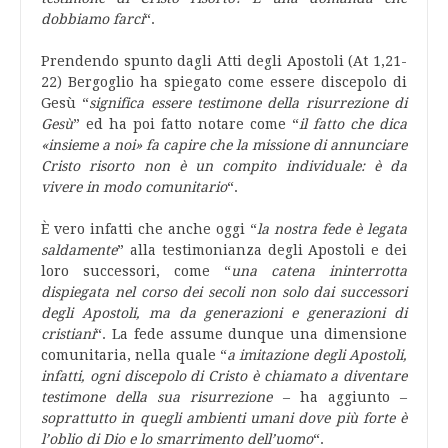
dobbiamo farci
“.
Prendendo spunto dagli Atti degli Apostoli (At 1,21-
22) Bergoglio ha spiegato come essere discepolo di
Gesù “
significa essere testimone della risurrezione di
Gesù
” ed ha poi fatto notare come “
il fatto che dica
«insieme a noi» fa capire che la missione di annunciare
Cristo risorto non è un compito individuale: è da
vivere in modo comunitario
“.
È vero infatti che anche oggi “
la nostra fede è legata
saldamente
” alla testimonianza degli Apostoli e dei
loro successori, come “
una catena ininterrotta
dispiegata nel corso dei secoli non solo dai successori
degli Apostoli, ma da generazioni e generazioni di
cristiani
“. La fede assume dunque una dimensione
comunitaria, nella quale “
a imitazione degli Apostoli,
infatti, ogni discepolo di Cristo è chiamato a diventare
testimone della sua risurrezione
– ha aggiunto –
soprattutto in quegli ambienti umani dove più forte è
l’oblio di Dio e lo smarrimento dell’uomo
“.