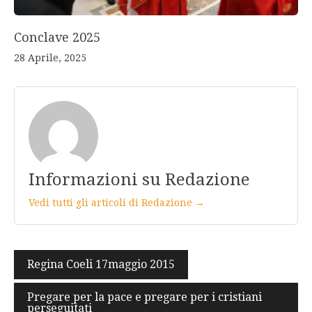
Conclave 2025
28 Aprile, 2025
Informazioni su Redazione
Vedi tutti gli articoli di Redazione →
Navigazione
Regina Coeli 17maggio 2015
articoli
Pregare per la pace e pregare per i cristiani
perseguitati