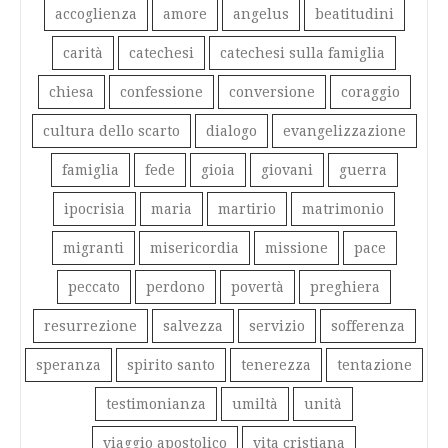
accoglienza
amore
angelus
beatitudini
carità
catechesi
catechesi sulla famiglia
chiesa
confessione
conversione
coraggio
cultura dello scarto
dialogo
evangelizzazione
famiglia
fede
gioia
giovani
guerra
ipocrisia
maria
martirio
matrimonio
migranti
misericordia
missione
pace
peccato
perdono
povertà
preghiera
resurrezione
salvezza
servizio
sofferenza
speranza
spirito santo
tenerezza
tentazione
testimonianza
umiltà
unità
viaggio apostolico
vita cristiana