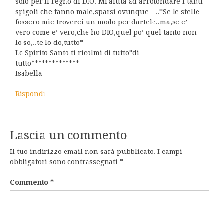
solo per il regno di DIO. Mi aiuta ad arrotondare i tanti
spigoli che fanno male,sparsi ovunque…..*Se le stelle
fossero mie troverei un modo per dartele..ma,se e’
vero come e’ vero,che ho DIO,quel po’ quel tanto non
lo so,..te lo do,tutto*
Lo Spirito Santo ti ricolmi di tutto*di
tutto**************
Isabella
Rispondi
Lascia un commento
Il tuo indirizzo email non sarà pubblicato.
I campi
obbligatori sono contrassegnati
*
Commento
*