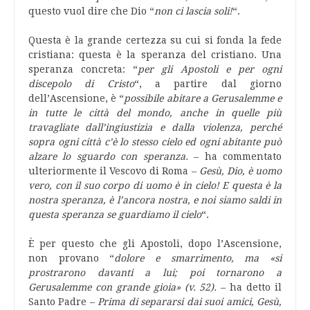
questo vuol dire che Dio “
non ci lascia soli!
“.
Questa è la grande certezza su cui si fonda la fede
cristiana: questa è la speranza del cristiano. Una
speranza concreta: “
per gli Apostoli e per ogni
discepolo di Cristo
“, a partire dal giorno
dell’Ascensione, è “
possibile abitare a Gerusalemme e
in tutte le città del mondo, anche in quelle più
travagliate dall’ingiustizia e dalla violenza, perché
sopra ogni città c’è lo stesso cielo ed ogni abitante può
alzare lo sguardo con speranza.
– ha commentato
ulteriormente il Vescovo di Roma –
Gesù, Dio, è uomo
vero, con il suo corpo di uomo è in cielo! E questa è la
nostra speranza, è l’ancora nostra, e noi siamo saldi in
questa speranza se guardiamo il cielo
“.
È per questo che gli Apostoli, dopo l’Ascensione,
non provano “
dolore e smarrimento, ma «si
prostrarono davanti a lui; poi tornarono a
Gerusalemme con grande gioia» (v. 52).
– ha detto il
Santo Padre –
Prima di separarsi dai suoi amici, Gesù,