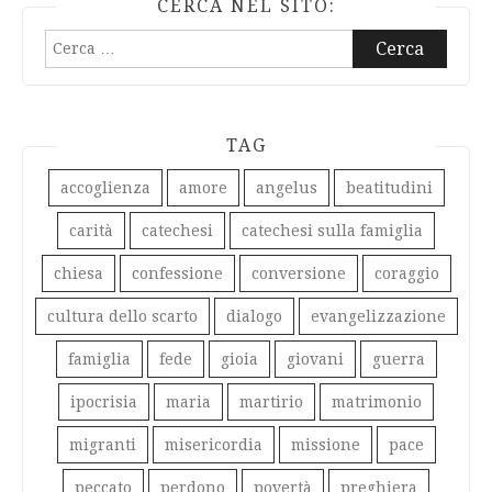
CERCA NEL SITO:
Ricerca
per:
TAG
accoglienza
amore
angelus
beatitudini
carità
catechesi
catechesi sulla famiglia
chiesa
confessione
conversione
coraggio
cultura dello scarto
dialogo
evangelizzazione
famiglia
fede
gioia
giovani
guerra
ipocrisia
maria
martirio
matrimonio
migranti
misericordia
missione
pace
peccato
perdono
povertà
preghiera