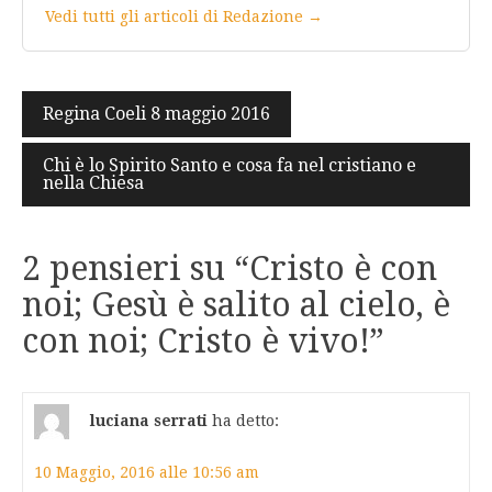
Vedi tutti gli articoli di Redazione →
Navigazione
Regina Coeli 8 maggio 2016
articoli
Chi è lo Spirito Santo e cosa fa nel cristiano e
nella Chiesa
2 pensieri su “
Cristo è con
noi; Gesù è salito al cielo, è
con noi; Cristo è vivo!
”
luciana serrati
ha detto:
10 Maggio, 2016 alle 10:56 am