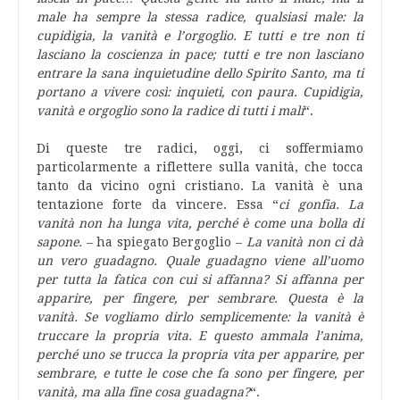
male ha sempre la stessa radice, qualsiasi male: la
cupidigia, la vanità e l’orgoglio. E tutti e tre non ti
lasciano la coscienza in pace; tutti e tre non lasciano
entrare la sana inquietudine dello Spirito Santo, ma ti
portano a vivere così: inquieti, con paura. Cupidigia,
vanità e orgoglio sono la radice di tutti i mali
“.
Di queste tre radici, oggi, ci soffermiamo
particolarmente a riflettere sulla vanità, che tocca
tanto da vicino ogni cristiano. La vanità è una
tentazione forte da vincere. Essa “
ci gonfia. La
vanità non ha lunga vita, perché è come una bolla di
sapone.
– ha spiegato Bergoglio –
La vanità non ci dà
un vero guadagno. Quale guadagno viene all’uomo
per tutta la fatica con cui si affanna? Si affanna per
apparire, per fingere, per sembrare. Questa è la
vanità. Se vogliamo dirlo semplicemente: la vanità è
truccare la propria vita. E questo ammala l’anima,
perché uno se trucca la propria vita per apparire, per
sembrare, e tutte le cose che fa sono per fingere, per
vanità, ma alla fine cosa guadagna?
“.