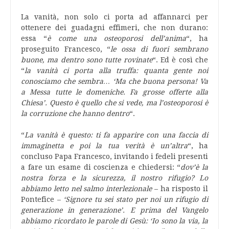
La vanità, non solo ci porta ad affannarci per
ottenere dei guadagni effimeri, che non durano:
essa “
è come una osteoporosi dell’anima
“, ha
proseguito Francesco, “
le ossa di fuori sembrano
buone, ma dentro sono tutte rovinate
“. Ed è così che
“
la vanità ci porta alla truffa: quanta gente noi
conosciamo che sembra… ‘Ma che buona persona! Va
a Messa tutte le domeniche. Fa grosse offerte alla
Chiesa’. Questo è quello che si vede, ma l’osteoporosi è
la corruzione che hanno dentro
“.
“
La vanità è questo: ti fa apparire con una faccia di
immaginetta e poi la tua verità è un’altra
“, ha
concluso Papa Francesco, invitando i fedeli presenti
a fare un esame di coscienza e chiedersi: “
dov’è la
nostra forza e la sicurezza, il nostro rifugio? Lo
abbiamo letto nel salmo interlezionale
– ha risposto il
Pontefice –
‘Signore tu sei stato per noi un rifugio di
generazione in generazione’. E prima del Vangelo
abbiamo ricordato le parole di Gesù: ‘Io sono la via, la