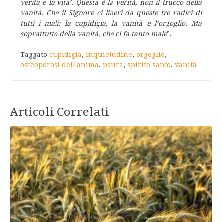
verità e la vita’. Questa è la verità, non il trucco della
vanità. Che il Signore ci liberi da queste tre radici di
tutti i mali: la cupidigia, la vanità e l’orgoglio. Ma
soprattutto della vanità, che ci fa tanto male
”.
Taggato
cupidigia
,
inquietudine
,
orgoglio
,
osteoporosi dell'anima
,
paura
,
spirito santo
,
vanità
Articoli Correlati