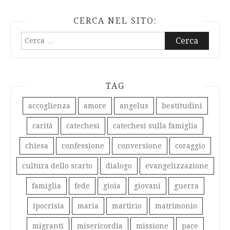
CERCA NEL SITO:
Ricerca
per:
TAG
accoglienza
amore
angelus
beatitudini
carità
catechesi
catechesi sulla famiglia
chiesa
confessione
conversione
coraggio
cultura dello scarto
dialogo
evangelizzazione
famiglia
fede
gioia
giovani
guerra
ipocrisia
maria
martirio
matrimonio
migranti
misericordia
missione
pace