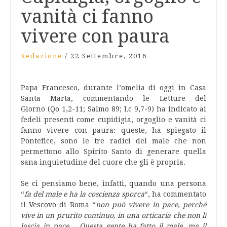
vanità ci fanno
vivere con paura
Redazione
/
22 Settembre, 2016
Papa Francesco, durante l’omelia di oggi in Casa
Santa Marta, commentando le Letture del
Giorno (Qo 1,2-11; Salmo 89; Lc 9,7-9) ha indicato ai
fedeli presenti come cupidigia, orgoglio e vanità ci
fanno vivere con paura: queste, ha spiegato il
Pontefice, sono le tre radici del male che non
permettono allo Spirito Santo di generare quella
sana inquietudine del cuore che gli è propria.
Se ci pensiamo bene, infatti, quando una persona
“
fa del male e ha la coscienza sporca
“, ha commentato
il Vescovo di Roma “
non può vivere in pace, perché
vive in un prurito continuo, in una orticaria che non li
lascia in pace… Questa gente ha fatto il male, ma il