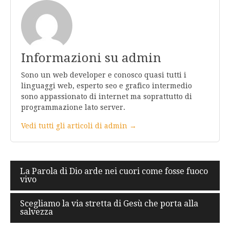
Informazioni su admin
Sono un web developer e conosco quasi tutti i
linguaggi web, esperto seo e grafico intermedio
sono appassionato di internet ma soprattutto di
programmazione lato server.
Vedi tutti gli articoli di admin →
Navigazione
La Parola di Dio arde nei cuori come fosse fuoco
vivo
articoli
Scegliamo la via stretta di Gesù che porta alla
salvezza