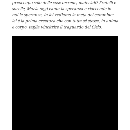
preoccupo solo delle cose terrene, materiali? Fratelli e
sorelle, Maria oggi canta la speranza e riaccende in
noi la speranza, in lei vediamo la meta del cammino:
lei è la prima creatura che con tutta sé stessa, in anima
e corpo, taglia vincitrice il traguardo del Cielo.