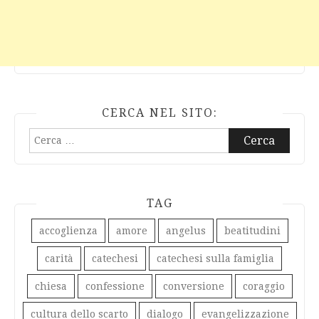
CERCA NEL SITO:
Ricerca
per:
TAG
accoglienza
amore
angelus
beatitudini
carità
catechesi
catechesi sulla famiglia
chiesa
confessione
conversione
coraggio
cultura dello scarto
dialogo
evangelizzazione