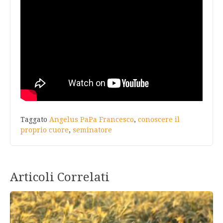
Taggato
Angelus PaPa Francesco
,
conoscere il
proprio cuore
,
seminatore
Articoli Correlati