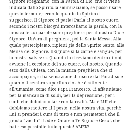
Signore.Preghiamo, con la Parola di Dio, che ci viene
indicata dallo Spirito.la sminuzziamo, se posso usare
questo termine,secondo quanto lo Spirito ci
suggerisce. Il Signore ci parla! Parla al nostro cuore,
secondo i nostri bisogni.Intercaliamo la parola, con la
musica le cui parole sono preghiera per il nostro Dio e
Signore. Un’ora di preghiera, poi la Santa Messa. Alla
quale partecipiamo, ripieni già dello Spirito Santo, alla
Mensa del Signore. IlSignore si fa carne e sangue, per
la nostra salvezza. Quando lo riceviamo dentro di noi,
avviene la coesione del suo cuore, col nostro. Quando
esco dalla Chiesa, con la musica-preghiera che ci
accompagna, si ha sensazione di uscire dal Paradiso e
quanto ti sembra superfluo ciò che è attinente
all’umanità, come dice Papa Francesco. Ci affanniamo
per la mancanza di soldi, per la depressione, per i
conti che dobbiamo fare con la realtà. Ma è LUI che
dobbiamo mettere al I posto, nella nostra vita, perchè
Lui si prenderà cura di tutto e non permetterà che il
giusto “vacilli”! Lode e Onore a Te Signore Gesu’, che
hai reso possibile tutto questo! AMEN!