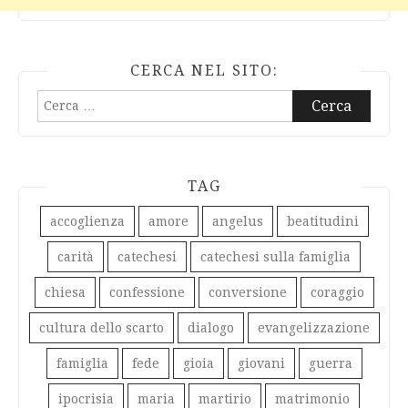
CERCA NEL SITO:
Ricerca
per:
TAG
accoglienza
amore
angelus
beatitudini
carità
catechesi
catechesi sulla famiglia
chiesa
confessione
conversione
coraggio
cultura dello scarto
dialogo
evangelizzazione
famiglia
fede
gioia
giovani
guerra
ipocrisia
maria
martirio
matrimonio