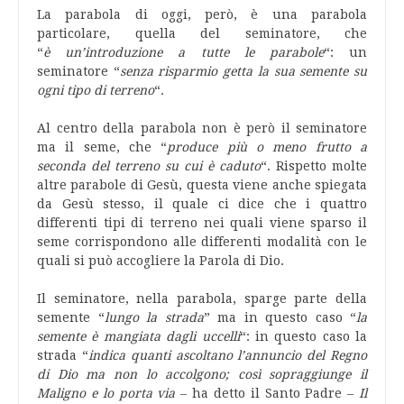
La parabola di oggi, però, è una parabola
particolare, quella del seminatore, che
“
è un’introduzione a tutte le parabole
“: un
seminatore “
senza risparmio getta la sua semente su
ogni tipo di terreno
“.
Al centro della parabola non è però il seminatore
ma il seme, che “
produce più o meno frutto a
seconda del terreno su cui è caduto
“. Rispetto molte
altre parabole di Gesù, questa viene anche spiegata
da Gesù stesso, il quale ci dice che i quattro
differenti tipi di terreno nei quali viene sparso il
seme corrispondono alle differenti modalità con le
quali si può accogliere la Parola di Dio.
Il seminatore, nella parabola, sparge parte della
semente “
lungo la strada
” ma in questo caso “
la
semente è mangiata dagli uccelli
“: in questo caso la
strada “
indica quanti ascoltano l’annuncio del Regno
di Dio ma non lo accolgono; così sopraggiunge il
Maligno e lo porta via
– ha detto il Santo Padre –
Il