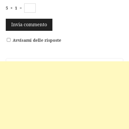
5
×
1
=
Avvisami delle risposte