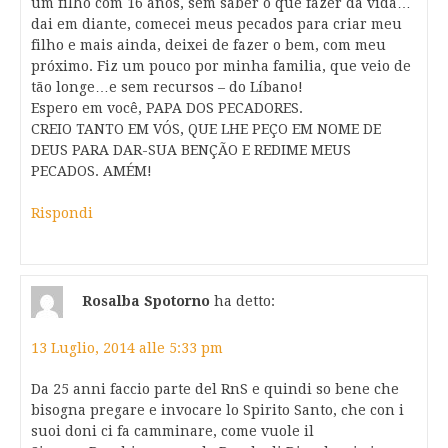
um filho com 16 anos, sem saber o que fazer da vida…
dai em diante, comecei meus pecados para criar meu
filho e mais ainda, deixei de fazer o bem, com meu
próximo. Fiz um pouco por minha familia, que veio de
tão longe…e sem recursos – do Líbano!
Espero em você, PAPA DOS PECADORES.
CREIO TANTO EM VÓS, QUE LHE PEÇO EM NOME DE
DEUS PARA DAR-SUA BENÇÃO E REDIME MEUS
PECADOS. AMÉM!
Rispondi
Rosalba Spotorno
ha detto:
13 Luglio, 2014 alle 5:33 pm
Da 25 anni faccio parte del RnS e quindi so bene che
bisogna pregare e invocare lo Spirito Santo, che con i
suoi doni ci fa camminare, come vuole il