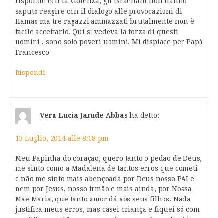
risponde con la violenza, gli israeliani non hanno
saputo reagire con il dialogo alle provocazioni di
Hamas ma tre ragazzi ammazzati brutalmente non è
facile accettarlo. Qui si vedeva la forza di questi
uomini , sono solo poveri uomini. Mi dispiace per Papà
Francesco
Rispondi
Vera Lucia Jarude Abbas
ha detto:
13 Luglio, 2014 alle 8:08 pm
Meu Papinha do coração, quero tanto o pedão de Deus,
me sinto como a Madalena de tantos erros que cometi
e não me sinto mais abençoada por Deus nosso PAI e
nem por Jesus, nosso irmão e mais ainda, por Nossa
Mãe Maria, que tanto amor dá aos seus filhos. Nada
justifica meus erros, mas casei criança e fiquei só com