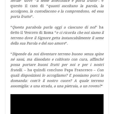
fertile
” dove “
il seme attecchisce e porta frutto
“: è
questo il caso di “
quanti ascoltano la parola, la
accolgono, la custodiscono e la comprendono, ed essa
porta frutto
“.
“
Questa parabola parla oggi a ciascuno di noi
” ha
detto il Vescovo di Roma “
e ci ricorda che noi siamo il
terreno dove il Signore getta instancabilmente il seme
della sua Parola e del suo amore
“.
“
Dipende da noi diventare terreno buono senza spine
né sassi, ma dissodato e coltivato con cura, affinché
possa portare buoni frutti per noi e per i nostri
fratelli.
– ha quindi concluso Papa Francesco –
Con
quali disposizioni lo accogliamo? E possiamo porci la
domanda: com’è il nostro cuore? A quale terreno
assomiglia: a una strada, a una pietraia, a un roveto?
“