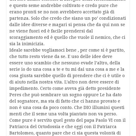
e questo seme andrebbe coltivato e credo pure che
erano pronti se no non avrebbero accettato già di
partenza. Solo che credo che siano un po’ condizionati
dalle idee diverse e magari si pensa che da qui non se
ne viene fuori ed è facile prendersi dal
scoraggiamento ed è quello che vuole il nemico, che ci
sia la inimicizia.
Ideale sarebbe vogliamoci bene , per come si è partito,
che tutto resto viene da se. E uso delle idee deve
essere uno scambio che nessuno evade l’altro, della
serie io do una cosa a te e tu mi dai una cosa a me e la
cosa giusta sarebbe quello di prendere che ci è utile o
di aiuto nella nostra vita. L’altro non deve essere di
impedimento. Certo come aveva già detto presidente
Peres che può sembrare un sogno oppure Le ha dato
del sognatore, ma sta di fatto che ci hanno provato e
non è una cosa da poco conto. Che DIO illumini questi
menti che il seme una volta piantato non va perso.
Come pure è servito quel gesto del papa Paolo VI con il
Patriarca del Ortodossia e che oggi con il Patriarca
Bartolomeo, quanto pare che ci sia questa volontà di