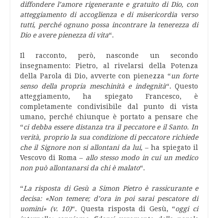
diffondere l’amore rigenerante e gratuito di Dio, con
atteggiamento di accoglienza e di misericordia verso
tutti, perché ognuno possa incontrare la tenerezza di
Dio e avere pienezza di vita
“.
Il racconto, però, nasconde un secondo
insegnamento: Pietro, al rivelarsi della Potenza
della Parola di Dio, avverte con pienezza “
un forte
senso della propria meschinità e indegnità
“. Questo
atteggiamento, ha spiegato Francesco, è
completamente condivisibile dal punto di vista
umano, perché chiunque è portato a pensare che
“
ci debba essere distanza tra il peccatore e il Santo. In
verità, proprio la sua condizione di peccatore richiede
che il Signore non si allontani da lui,
– ha spiegato il
Vescovo di Roma –
allo stesso modo in cui un medico
non può allontanarsi da chi è malato
“.
“
La risposta di Gesù a Simon Pietro è rassicurante e
decisa: «Non temere; d’ora in poi sarai pescatore di
uomini» (v. 10)
“. Questa risposta di Gesù, “
oggi ci