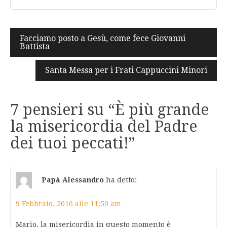
Navigazione
Facciamo posto a Gesù, come fece Giovanni
Battista
articoli
Santa Messa per i Frati Cappuccini Minori
7 pensieri su “
È più grande
la misericordia del Padre
dei tuoi peccati!
”
Papà Alessandro
ha detto:
9 Febbraio, 2016 alle 11:50 am
Mario, la misericordia in questo momento è