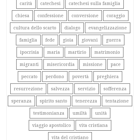
carità
catechesi
catechesi sulla famiglia
chiesa
confessione
conversione
coraggio
cultura dello scarto
dialogo
evangelizzazione
famiglia
fede
gioia
giovani
guerra
ipocrisia
maria
martirio
matrimonio
migranti
misericordia
missione
pace
peccato
perdono
povertà
preghiera
resurrezione
salvezza
servizio
sofferenza
speranza
spirito santo
tenerezza
tentazione
testimonianza
umiltà
unità
viaggio apostolico
vita cristiana
vita del cristiano