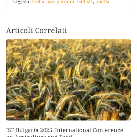
Taggato
dubbio
,
san giovanni battista
,
umiltà
Articoli Correlati
ISE Bulgaria 2025: International Conference