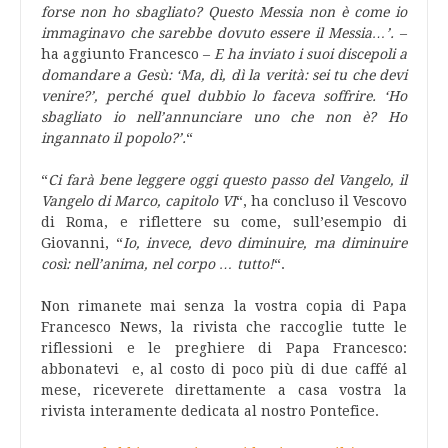
forse non ho sbagliato? Questo Messia non è come io
immaginavo che sarebbe dovuto essere il Messia…’.
–
ha aggiunto Francesco –
E ha inviato i suoi discepoli a
domandare a Gesù: ‘Ma, dì, dì la verità: sei tu che devi
venire?’, perché quel dubbio lo faceva soffrire. ‘Ho
sbagliato io nell’annunciare uno che non è? Ho
ingannato il popolo?’.
“
“
Ci farà bene leggere oggi questo passo del Vangelo, il
Vangelo di Marco, capitolo VI
“, ha concluso il Vescovo
di Roma, e riflettere su come, sull’esempio di
Giovanni, “
Io, invece, devo diminuire, ma diminuire
così: nell’anima, nel corpo … tutto!
“.
Non rimanete mai senza la vostra copia di Papa
Francesco News, la rivista che raccoglie tutte le
riflessioni e le preghiere di Papa Francesco:
abbonatevi
e, al costo di poco più di due caffé al
mese, riceverete direttamente a casa vostra la
rivista interamente dedicata al nostro Pontefice.