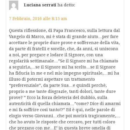
Luciana serrati
ha detto:
7 Febbraio, 2016 alle 8:15 am
Questa riflessione, di Papa Francesco, sulla lettura dal
Vangelo di Marco, mi è stata di grande aiuto…per fare
accettare le proprie dure prove e sofferenze della vita,
da parte di fratelli e sorelle, che, da anni, si uniscono
a noi, per pregare e lodare il Signore, con una
regolarità settimanale…”Se il Signore mi ha chiamato
a seguirLo,…se il Signore mi ha scelto…se il Signore
ha fiducia in me e nel mio impegno spirituale,…mi ha
illuso di potermi aspettare un trattamento
“preferenziale”, da parte Sua…e quindi perchè,
proprio a me tante disgrazie, tanti dolori, tante dure
prove? ” Ecco la forza deleteria del dubbio, sulla
autenticità di quella chiamata…”come? Dice di amarmi
e mi fa soffrire così tanto!?” Ed è qui, nelle parole di
elogio verso Giovanni…che poi morirà tragicamente,…
che ho avuto le risposte che cercavo, per tutti coloro
che pregano con me…E’ in questa breve omelia di