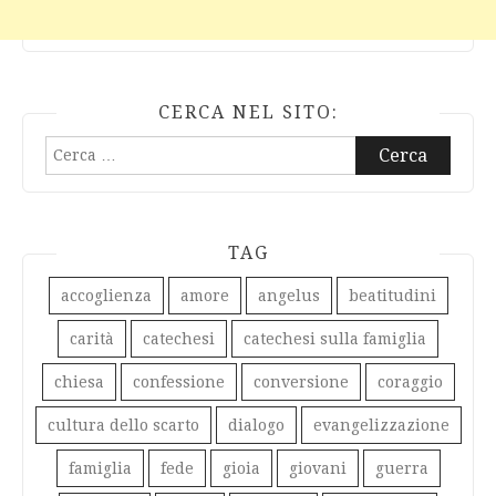
CERCA NEL SITO:
Ricerca
per:
TAG
accoglienza
amore
angelus
beatitudini
carità
catechesi
catechesi sulla famiglia
chiesa
confessione
conversione
coraggio
cultura dello scarto
dialogo
evangelizzazione
famiglia
fede
gioia
giovani
guerra