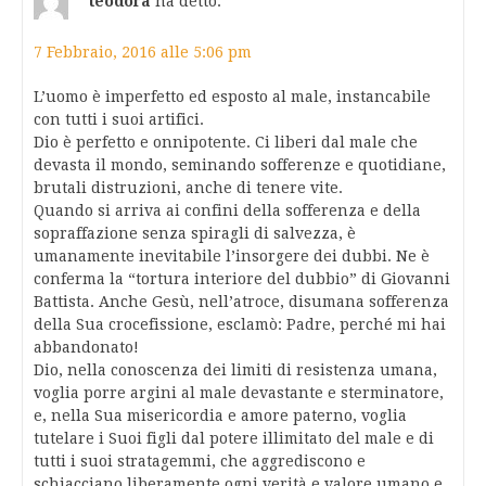
teodora
ha detto:
7 Febbraio, 2016 alle 5:06 pm
L’uomo è imperfetto ed esposto al male, instancabile
con tutti i suoi artifici.
Dio è perfetto e onnipotente. Ci liberi dal male che
devasta il mondo, seminando sofferenze e quotidiane,
brutali distruzioni, anche di tenere vite.
Quando si arriva ai confini della sofferenza e della
sopraffazione senza spiragli di salvezza, è
umanamente inevitabile l’insorgere dei dubbi. Ne è
conferma la “tortura interiore del dubbio” di Giovanni
Battista. Anche Gesù, nell’atroce, disumana sofferenza
della Sua crocefissione, esclamò: Padre, perché mi hai
abbandonato!
Dio, nella conoscenza dei limiti di resistenza umana,
voglia porre argini al male devastante e sterminatore,
e, nella Sua misericordia e amore paterno, voglia
tutelare i Suoi figli dal potere illimitato del male e di
tutti i suoi stratagemmi, che aggrediscono e
schiacciano liberamente ogni verità e valore umano e