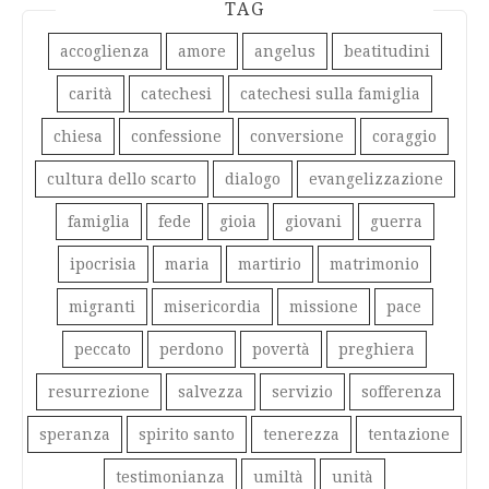
TAG
accoglienza
amore
angelus
beatitudini
carità
catechesi
catechesi sulla famiglia
chiesa
confessione
conversione
coraggio
cultura dello scarto
dialogo
evangelizzazione
famiglia
fede
gioia
giovani
guerra
ipocrisia
maria
martirio
matrimonio
migranti
misericordia
missione
pace
peccato
perdono
povertà
preghiera
resurrezione
salvezza
servizio
sofferenza
speranza
spirito santo
tenerezza
tentazione
testimonianza
umiltà
unità