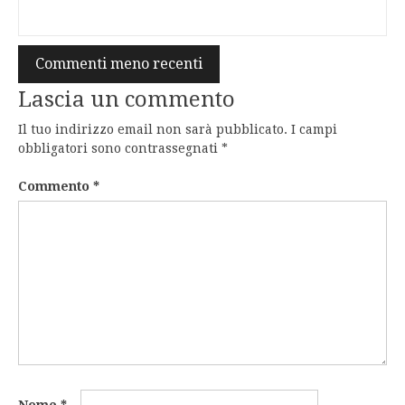
Navigazione
Commenti meno recenti
commenti
Lascia un commento
Il tuo indirizzo email non sarà pubblicato.
I campi
obbligatori sono contrassegnati
*
Commento
*