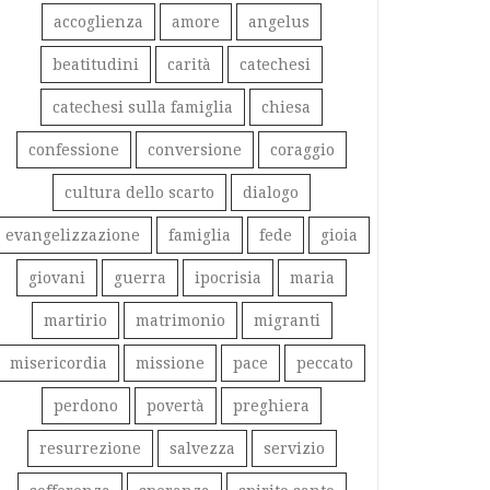
accoglienza
amore
angelus
beatitudini
carità
catechesi
catechesi sulla famiglia
chiesa
confessione
conversione
coraggio
cultura dello scarto
dialogo
evangelizzazione
famiglia
fede
gioia
giovani
guerra
ipocrisia
maria
martirio
matrimonio
migranti
misericordia
missione
pace
peccato
perdono
povertà
preghiera
resurrezione
salvezza
servizio