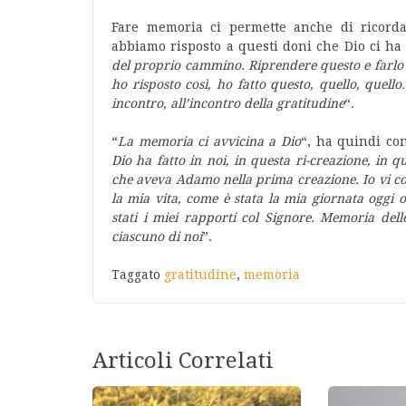
Fare memoria ci permette anche di ricordar
abbiamo risposto a questi doni che Dio ci ha 
del proprio cammino. Riprendere questo e farlo 
ho risposto così, ho fatto questo, quello, qu
incontro, all’incontro della gratitudine
“.
“
La memoria ci avvicina a Dio
“, ha quindi co
Dio ha fatto in noi, in questa ri-creazione, in q
che aveva Adamo nella prima creazione. Io vi co
la mia vita, come è stata la mia giornata ogg
stati i miei rapporti col Signore. Memoria delle
ciascuno di noi
”.
Taggato
gratitudine
,
memoria
Articoli Correlati