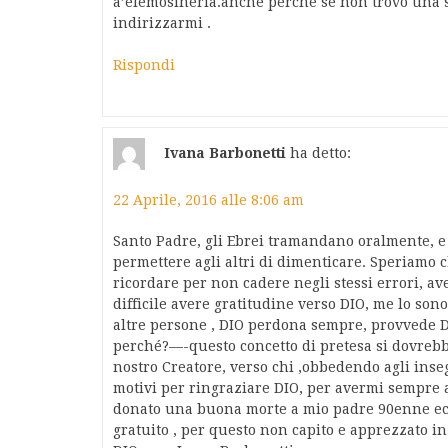
a’elemosineria.anche perchè se non trovo una s
indirizzarmi .
Rispondi
Ivana Barbonetti
ha detto:
22 Aprile, 2016 alle 8:06 am
Santo Padre, gli Ebrei tramandano oralmente, 
permettere agli altri di dimenticare. Speriamo 
ricordare per non cadere negli stessi errori, ave
difficile avere gratitudine verso DIO, me lo son
altre persone , DIO perdona sempre, provvede DI
perché?—-questo concetto di pretesa si dovrebbe
nostro Creatore, verso chi ,obbedendo agli ins
motivi per ringraziare DIO, per avermi sempre ai
donato una buona morte a mio padre 90enne ec
gratuito , per questo non capito e apprezzato 