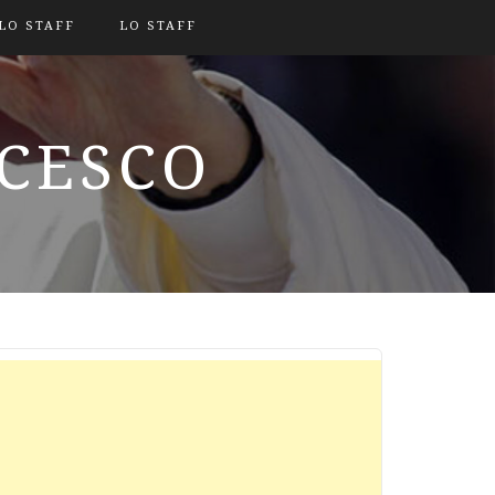
LO STAFF
LO STAFF
NCESCO