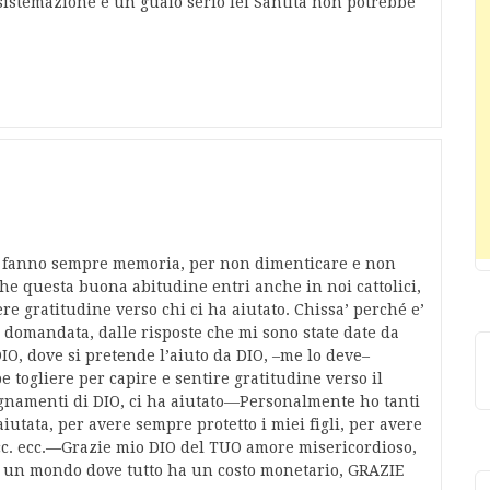
istemazione è un guaio serio lei Santità non potrebbe
e fanno sempre memoria, per non dimenticare e non
che questa buona abitudine entri anche in noi cattolici,
re gratitudine verso chi ci ha aiutato. Chissa’ perché e’
o domandata, dalle risposte che mi sono state date da
O, dove si pretende l’aiuto da DIO, –me lo deve–
 togliere per capire e sentire gratitudine verso il
egnamenti di DIO, ci ha aiutato—Personalmente ho tanti
utata, per avere sempre protetto i miei figli, per avere
c. ecc.—Grazie mio DIO del TUO amore misericordioso,
in un mondo dove tutto ha un costo monetario, GRAZIE