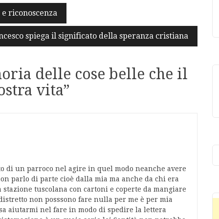
e e riconoscenza
cesco spiega il significato della speranza cristiana
ria delle cose belle che il
ostra vita
”
o di un parroco nel agire in quel modo neanche avere
non parlo di parte cioè dalla mia ma anche da chi era
a stazione tuscolana con cartoni e coperte da mangiare
 distretto non posssono fare nulla per me è per mia
aiutarmi nel fare in modo di spedire la lettera