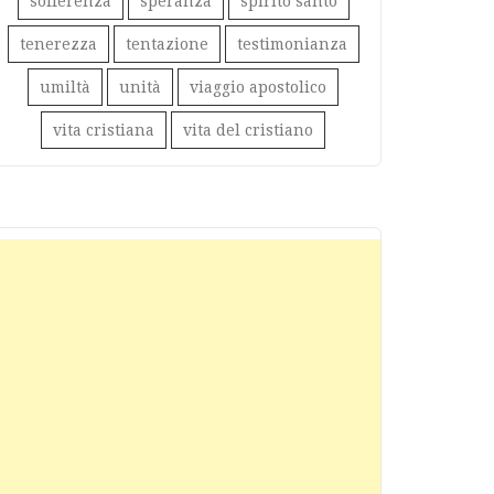
sofferenza
speranza
spirito santo
tenerezza
tentazione
testimonianza
umiltà
unità
viaggio apostolico
vita cristiana
vita del cristiano