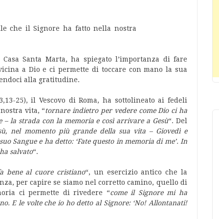
 Casa Santa Marta, ha spiegato l’importanza di fare
vicina a Dio e ci permette di toccare con mano la sua
endoci alla gratitudine.
13-25), il Vescovo di Roma, ha sottolineato ai fedeli
nostra vita, “
tornare indietro per vedere come Dio ci ha
e – la strada con la memoria e così arrivare a Gesù
“. Del
esù, nel momento più grande della sua vita – Giovedì e
l suo Sangue e ha detto: ‘Fate questo in memoria di me’. In
ha salvato
“.
fa bene al cuore cristiano
“, un esercizio antico che la
nza, per capire se siamo nel corretto camino, quello di
oria ci permette di rivedere “
come il Signore mi ha
. E le volte che io ho detto al Signore: ‘No! Allontanati!