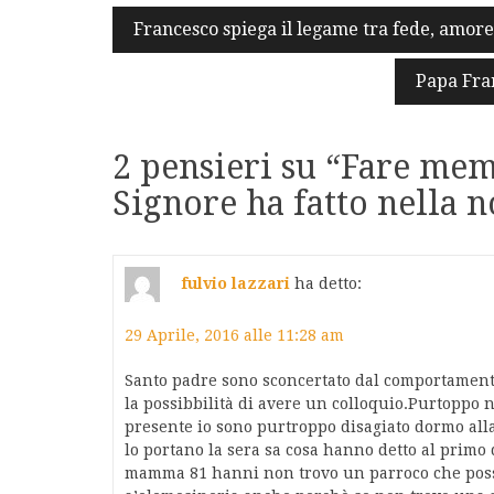
Navigazione
Francesco spiega il legame tra fede, amor
articoli
Papa Fran
2 pensieri su “
Fare memo
Signore ha fatto nella n
fulvio lazzari
ha detto:
29 Aprile, 2016 alle 11:28 am
Santo padre sono sconcertato dal comportament
la possibbilità di avere un colloquio.Purtoppo 
presente io sono purtroppo disagiato dormo all
lo portano la sera sa cosa hanno detto al primo
mamma 81 hanni non trovo un parroco che possa 