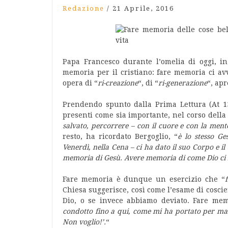
Redazione
/
21 Aprile, 2016
Papa Francesco durante l’omelia di oggi, in
memoria per il cristiano: fare memoria ci av
opera di “
ri-creazione
“, di “
ri-generazione
“, apr
Prendendo spunto dalla Prima Lettura (At 13,
presenti come sia importante, nel corso della 
salvato, percorrere – con il cuore e con la ment
resto, ha ricordato Bergoglio, “
è lo stesso G
Venerdì, nella Cena – ci ha dato il suo Corpo e i
memoria di Gesù. Avere memoria di come Dio ci 
Fare memoria è dunque un esercizio che “
Chiesa suggerisce, così come l’esame di coscie
Dio, o se invece abbiamo deviato. Fare mem
condotto fino a qui, come mi ha portato per mano
Non voglio!’.
“