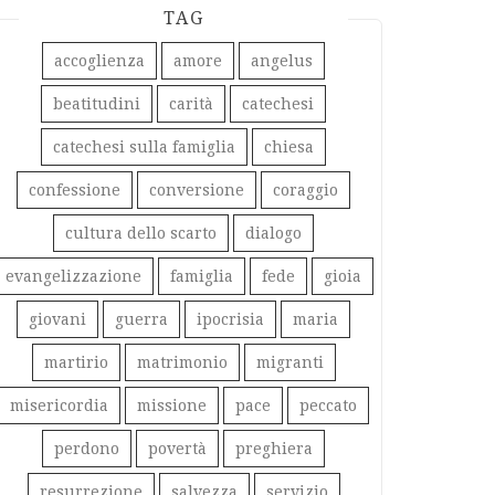
TAG
accoglienza
amore
angelus
beatitudini
carità
catechesi
catechesi sulla famiglia
chiesa
confessione
conversione
coraggio
cultura dello scarto
dialogo
evangelizzazione
famiglia
fede
gioia
giovani
guerra
ipocrisia
maria
martirio
matrimonio
migranti
misericordia
missione
pace
peccato
perdono
povertà
preghiera
resurrezione
salvezza
servizio