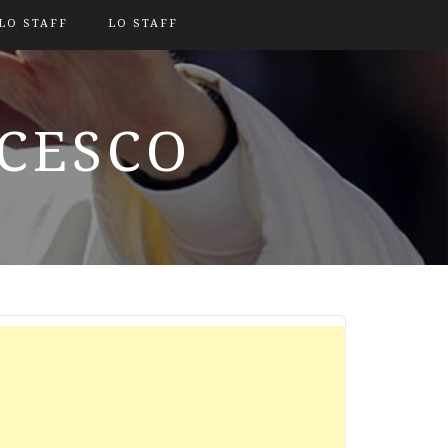
LO STAFF
LO STAFF
NCESCO