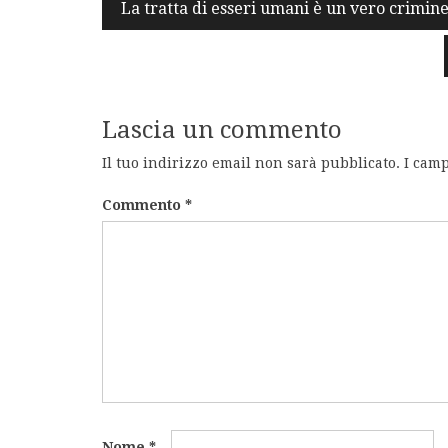
Navigazione
La tratta di esseri umani è un vero crimin
articoli
Lascia un commento
Il tuo indirizzo email non sarà pubblicato.
I camp
Commento
*
Nome
*