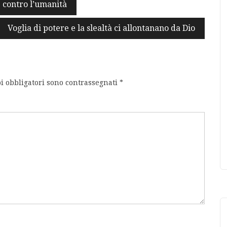
e contro l’umanità
Voglia di potere e la slealtà ci allontanano da Dio
i obbligatori sono contrassegnati
*