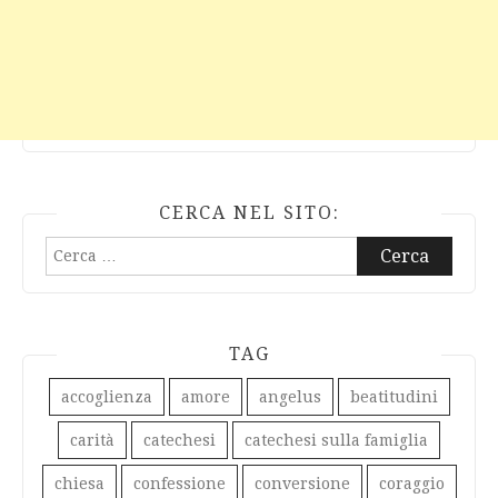
CERCA NEL SITO:
Ricerca
per:
TAG
accoglienza
amore
angelus
beatitudini
carità
catechesi
catechesi sulla famiglia
chiesa
confessione
conversione
coraggio