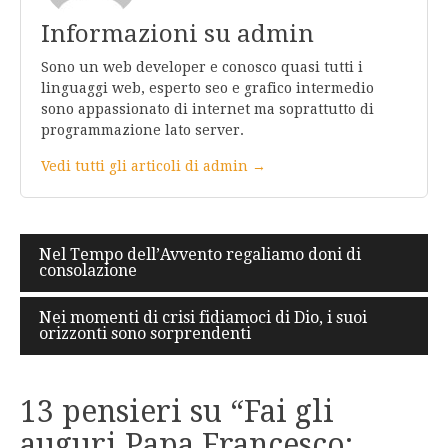
Informazioni su admin
Sono un web developer e conosco quasi tutti i
linguaggi web, esperto seo e grafico intermedio
sono appassionato di internet ma soprattutto di
programmazione lato server.
Vedi tutti gli articoli di admin →
Navigazione
Nel Tempo dell’Avvento regaliamo doni di
consolazione
articoli
Nei momenti di crisi fidiamoci di Dio, i suoi
orizzonti sono sorprendenti
13 pensieri su “
Fai gli
auguri Papa Francesco: