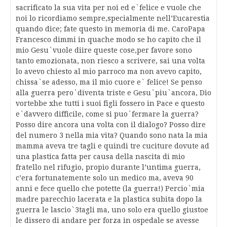
sacrificato la sua vita per noi ed e`felice e vuole che
noi lo ricordiamo sempre,specialmente nell’Eucarestia
quando dice; fate questo in memoria di me. CaroPapa
Francesco dimmi in quache modo se ho capito che il
mio Gesu`vuole diire queste cose,per favore sono
tanto emozionata, non riesco a scrivere, sai una volta
lo avevo chiesto al mio parroco ma non avevo capito,
chissa`se adesso, ma il mio cuore e` felice! Se penso
alla guerra pero`diventa triste e Gesu`piu`ancora, Dio
vortebbe xhe tutti i suoi figli fossero in Pace e questo
e`davvero difficile, come si puo`fermare la guerra?
Posso dire ancora una volta con il dialogo? Posso dire
del numero 3 nella mia vita? Quando sono nata la mia
mamma aveva tre tagli e quindi tre cuciture dovute ad
una plastica fatta per causa della nascita di mio
fratello nel rifugio, propio durante l’untima guerra,
c’era fortunatemente solo un medico ma, aveva 90
anni e fece quello che potette (la guerra!) Percio`mia
madre parecchio lacerata e la plastica subita dopo la
guerra le lascio`3tagli ma, uno solo era quello giustoe
le dissero di andare per forza in ospedale se avesse