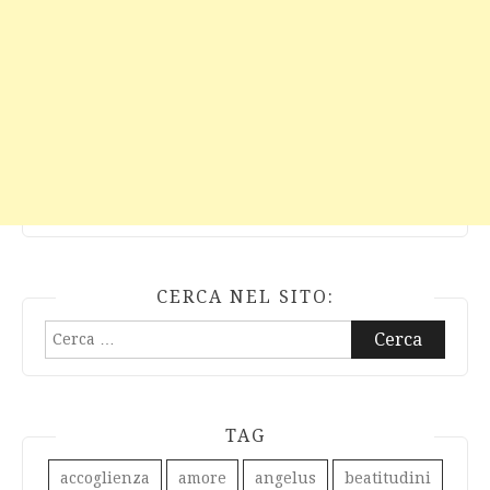
CERCA NEL SITO:
Ricerca
per:
TAG
accoglienza
amore
angelus
beatitudini