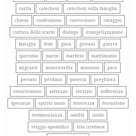
carità
catechesi
catechesi sulla famiglia
chiesa
confessione
conversione
coraggio
cultura dello scarto
dialogo
evangelizzazione
famiglia
fede
gioia
giovani
guerra
ipocrisia
maria
martirio
matrimonio
migranti
misericordia
missione
pace
peccato
perdono
povertà
preghiera
resurrezione
salvezza
servizio
sofferenza
speranza
spirito santo
tenerezza
tentazione
testimonianza
umiltà
unità
viaggio apostolico
vita cristiana