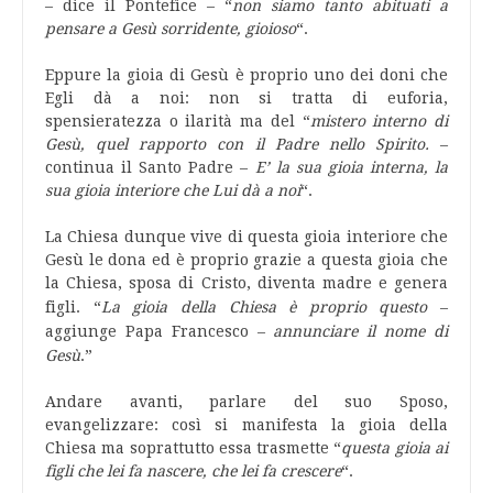
– dice il Pontefice – “
non siamo tanto abituati a
pensare a Gesù sorridente, gioioso
“.
Eppure la gioia di Gesù è proprio uno dei doni che
Egli dà a noi: non si tratta di euforia,
spensieratezza o ilarità ma del “
mistero interno di
Gesù, quel rapporto con il Padre nello Spirito.
–
continua il Santo Padre –
E’ la sua gioia interna, la
sua gioia interiore che Lui dà a noi
“.
La Chiesa dunque vive di questa gioia interiore che
Gesù le dona ed è proprio grazie a questa gioia che
la Chiesa, sposa di Cristo, diventa madre e genera
figli. “
L
a gioia della Chiesa è proprio questo
–
aggiunge Papa Francesco –
annunciare il nome di
Gesù
.”
Andare avanti, parlare del suo Sposo,
evangelizzare: così si manifesta la gioia della
Chiesa ma soprattutto essa trasmette “
questa gioia ai
figli che lei fa nascere, che lei fa crescere
“.