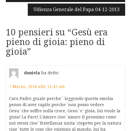
Udienza Generale del Papa 04-12-2013
10 pensieri su “
Gesù era
pieno di gioia: pieno di
gioia
”
daniela
ha detto:
7 Marzo, 2016 alle 11:45 am
Caro Padre grazie perche` leggendo questa omelia
penso di aver capito perche`non posso vedere
Gesu`che soffre sulla croce, Gesu`e`gioia, lui vuole la
gioia! La Pace! L’Amore cioe`amare il prossimo come
noi stessi cioe`fratellanza unita`rispetto per la natura
cioe`tutte le cose che esistono al mondo, lui ha