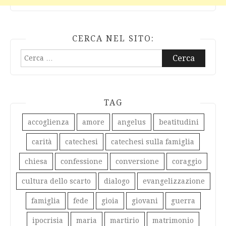
CERCA NEL SITO:
Ricerca
per:
TAG
accoglienza
amore
angelus
beatitudini
carità
catechesi
catechesi sulla famiglia
chiesa
confessione
conversione
coraggio
cultura dello scarto
dialogo
evangelizzazione
famiglia
fede
gioia
giovani
guerra
ipocrisia
maria
martirio
matrimonio