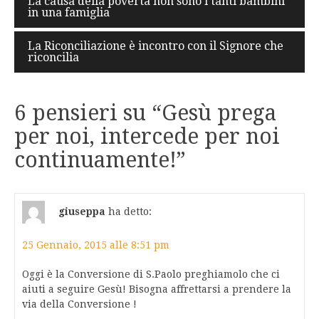
La causa della povertà non sono i tanti bambini
in una famiglia
articoli
La Riconciliazione è incontro con il Signore che
riconcilia
6 pensieri su “
Gesù prega
per noi, intercede per noi
continuamente!
”
giuseppa
ha detto:
25 Gennaio, 2015 alle 8:51 pm
Oggi è la Conversione di S.Paolo preghiamolo che ci
aiuti a seguire Gesù! Bisogna affrettarsi a prendere la
via della Conversione !