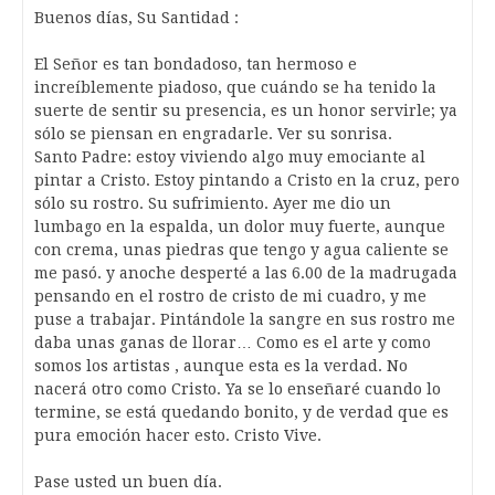
Buenos días, Su Santidad :
El Señor es tan bondadoso, tan hermoso e
increíblemente piadoso, que cuándo se ha tenido la
suerte de sentir su presencia, es un honor servirle; ya
sólo se piensan en engradarle. Ver su sonrisa.
Santo Padre: estoy viviendo algo muy emociante al
pintar a Cristo. Estoy pintando a Cristo en la cruz, pero
sólo su rostro. Su sufrimiento. Ayer me dio un
lumbago en la espalda, un dolor muy fuerte, aunque
con crema, unas piedras que tengo y agua caliente se
me pasó. y anoche desperté a las 6.00 de la madrugada
pensando en el rostro de cristo de mi cuadro, y me
puse a trabajar. Pintándole la sangre en sus rostro me
daba unas ganas de llorar… Como es el arte y como
somos los artistas , aunque esta es la verdad. No
nacerá otro como Cristo. Ya se lo enseñaré cuando lo
termine, se está quedando bonito, y de verdad que es
pura emoción hacer esto. Cristo Vive.
Pase usted un buen día.