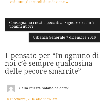
Vedi tutti gli articoli di Redazione →
Navigazione
Consegnamo i nostri peccati al Signore e ci farà
uomini nuovi
articoli
Udienza Generale 7 dicembre 2016
1 pensato per “
In ognuno di
noi c’è sempre qualcosina
delle pecore smarrite
”
Celia Iniesta Solano
ha detto:
8 Dicembre, 2016 alle 11:32 am