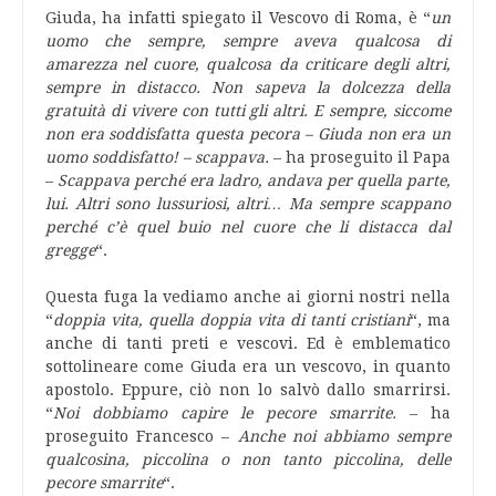
Giuda, ha infatti spiegato il Vescovo di Roma, è “
un
uomo che sempre, sempre aveva qualcosa di
amarezza nel cuore, qualcosa da criticare degli altri,
sempre in distacco. Non sapeva la dolcezza della
gratuità di vivere con tutti gli altri. E sempre, siccome
non era soddisfatta questa pecora – Giuda non era un
uomo soddisfatto! – scappava.
– ha proseguito il Papa
–
Scappava perché era ladro, andava per quella parte,
lui. Altri sono lussuriosi, altri… Ma sempre scappano
perché c’è quel buio nel cuore che li distacca dal
gregge
“.
Questa fuga la vediamo anche ai giorni nostri nella
“
doppia vita, quella doppia vita di tanti cristiani
“, ma
anche di tanti preti e vescovi. Ed è emblematico
sottolineare come Giuda era un vescovo, in quanto
apostolo. Eppure, ciò non lo salvò dallo smarrirsi.
“
Noi dobbiamo capire le pecore smarrite.
– ha
proseguito Francesco –
Anche noi abbiamo sempre
qualcosina, piccolina o non tanto piccolina, delle
pecore smarrite
“.