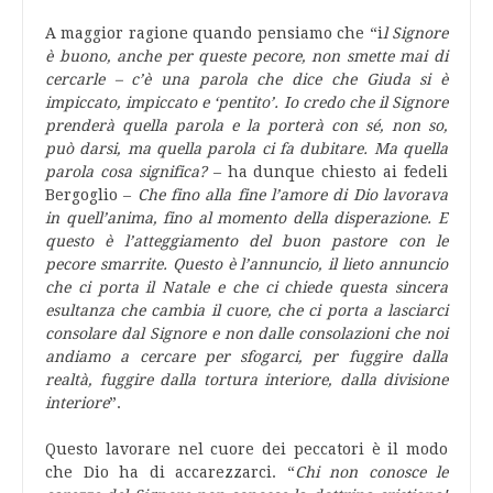
A maggior ragione quando pensiamo che “i
l Signore
è buono, anche per queste pecore, non smette mai di
cercarle – c’è una parola che dice che Giuda si è
impiccato, impiccato e ‘pentito’. Io credo che il Signore
prenderà quella parola e la porterà con sé, non so,
può darsi, ma quella parola ci fa dubitare. Ma quella
parola cosa significa?
– ha dunque chiesto ai fedeli
Bergoglio –
Che fino alla fine l’amore di Dio lavorava
in quell’anima, fino al momento della disperazione. E
questo è l’atteggiamento del buon pastore con le
pecore smarrite. Questo è l’annuncio, il lieto annuncio
che ci porta il Natale e che ci chiede questa sincera
esultanza che cambia il cuore, che ci porta a lasciarci
consolare dal Signore e non dalle consolazioni che noi
andiamo a cercare per sfogarci, per fuggire dalla
realtà, fuggire dalla tortura interiore, dalla divisione
interiore
”.
Questo lavorare nel cuore dei peccatori è il modo
che Dio ha di accarezzarci. “
Chi non conosce le