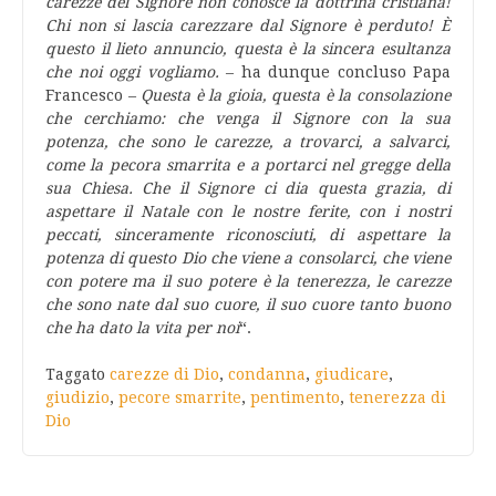
carezze del Signore non conosce la dottrina cristiana!
Chi non si lascia carezzare dal Signore è perduto! È
questo il lieto annuncio, questa è la sincera esultanza
che noi oggi vogliamo.
– ha dunque concluso Papa
Francesco –
Questa è la gioia, questa è la consolazione
che cerchiamo: che venga il Signore con la sua
potenza, che sono le carezze, a trovarci, a salvarci,
come la pecora smarrita e a portarci nel gregge della
sua Chiesa. Che il Signore ci dia questa grazia, di
aspettare il Natale con le nostre ferite, con i nostri
peccati, sinceramente riconosciuti, di aspettare la
potenza di questo Dio che viene a consolarci, che viene
con potere ma il suo potere è la tenerezza, le carezze
che sono nate dal suo cuore, il suo cuore tanto buono
che ha dato la vita per noi
“.
Taggato
carezze di Dio
,
condanna
,
giudicare
,
giudizio
,
pecore smarrite
,
pentimento
,
tenerezza di
Dio