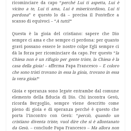
ricominciare da capo “
perché Lui ti aspetta, Lui è
vicino a te, Lui ti ama, Lui è misericordioso, Lui ti
perdona
” e questo lo dà – precisa il Pontefice a
scanso di equivoci – “
A tutti!
“
Questa è la gioia del cristiano: sapere che Dio
sempre ci ama e che sempre ci perdona: per quanto
gravi possano essere le nostre colpe Egli sempre ci
dà la forza per ricominciare da capo. Per questo “
la
Chiesa non è un rifugio per gente triste, la Chiesa è la
casa della gioia!
– afferma Papa Francesco –
E coloro
che sono tristi trovano in essa la gioia, trovano in essa
la vera gioia!
“
Gioia e speranza sono legate entrambe dal comune
elemento della fiducia di Dio. Chi incontra Gesù,
ricorda Bergoglio, sempre viene descritto come
pieno di gioia e di speranza perché è questo che
porta l’incontro con Gesù: “
perciò, quando un
cristiano diventa triste, vuol dire che si è allontanato
da Gesù.
– conclude Papa Francesco –
Ma allora non