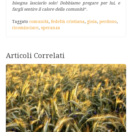
bisogna lasciarlo solo! Dobbiamo pregare per lui, e
fargli sentire il calore della comunità
“.
Taggato
comunità
,
fedeltà cristiana
,
gioia
,
perdono
,
ricominciare
,
speranza
Articoli Correlati