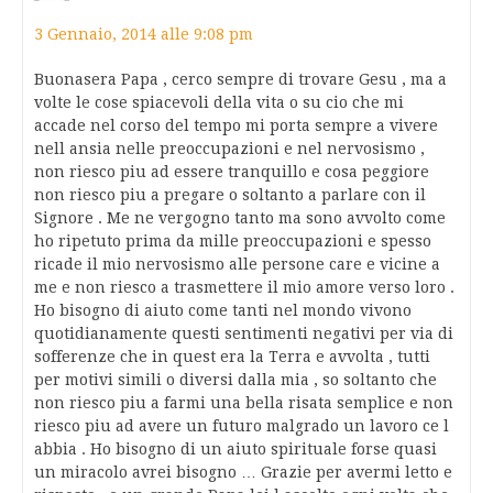
3 Gennaio, 2014 alle 9:08 pm
Buonasera Papa , cerco sempre di trovare Gesu , ma a
volte le cose spiacevoli della vita o su cio che mi
accade nel corso del tempo mi porta sempre a vivere
nell ansia nelle preoccupazioni e nel nervosismo ,
non riesco piu ad essere tranquillo e cosa peggiore
non riesco piu a pregare o soltanto a parlare con il
Signore . Me ne vergogno tanto ma sono avvolto come
ho ripetuto prima da mille preoccupazioni e spesso
ricade il mio nervosismo alle persone care e vicine a
me e non riesco a trasmettere il mio amore verso loro .
Ho bisogno di aiuto come tanti nel mondo vivono
quotidianamente questi sentimenti negativi per via di
sofferenze che in quest era la Terra e avvolta , tutti
per motivi simili o diversi dalla mia , so soltanto che
non riesco piu a farmi una bella risata semplice e non
riesco piu ad avere un futuro malgrado un lavoro ce l
abbia . Ho bisogno di un aiuto spirituale forse quasi
un miracolo avrei bisogno … Grazie per avermi letto e