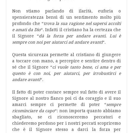
Non stiamo parlando di ilarità, euforia o
spensieratezza bensì di un sentimento molto più
profondo che “
trova la sua ragione nel sapersi accolti
e amati da Dio
“. Infatti il cristiano ha la certezza che
il Signore “
dà la forza per andare avanti. Lui è
sempre con noi per aiutarci ad andare avanti
“.
Questa sicurezza permette al cristiano di giungere
a toccare con mano, a percepire e sentire dentro di
sé che il Signore “
ci vuole tanto bene, ci ama e per
questo è con noi, per aiutarci, per irrobustirci e
andare avanti
“.
Il fatto di poter contare sempre sul fatto di avere il
Signore al nostro fianco poi ci da coraggio e il suo
amarci sempre ci permette di poter “
sempre
ricominciare da capo
“: non importa quanto abbiamo
sbagliato, se ci riconosceremo peccatori e
chiederemo perdono per i nostri peccati scopriremo
che è il Signore stesso a darci la forza per