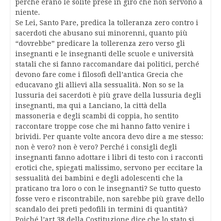
perché erano le solite prese in giro che non servono a
niente.
Se Lei, Santo Pare, predica la tolleranza zero contro i
sacerdoti che abusano sui minorenni, quanto più
“dovrebbe” predicare la tollerenza zero verso gli
insegnanti e le insegnanti delle scuole e università
statali che si fanno raccomandare dai politici, perché
devono fare come i filosofi dell’antica Grecia che
educavano gli allievi alla sessualità. Non so se la
lussuria dei sacerdoti è più grave della lussuria degli
insegnanti, ma qui a Lanciano, la città della
massoneria e degli scambi di coppia, ho sentito
raccontare troppe cose che mi hanno fatto venire i
brividi. Per quante volte ancora devo dire a me stesso:
non è vero? non è vero? Perché i consigli degli
insegnanti fanno adottare i libri di testo con i racconti
erotici che, spiegati malissimo, servono per eccitare la
sessualità dei bambini e degli adolescenti che la
praticano tra loro o con le insegnanti? Se tutto questo
fosse vero e riscontrabile, non sarebbe più grave dello
scandalo dei preti pedofili in termini di quantità?
Poiché l’art 38 della Costituzione dice che lo stato si