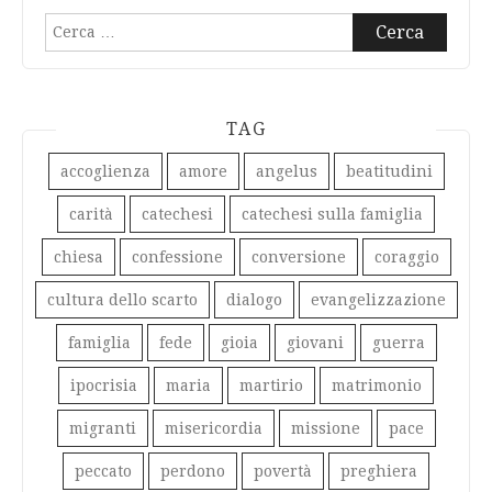
Ricerca
per:
TAG
accoglienza
amore
angelus
beatitudini
carità
catechesi
catechesi sulla famiglia
chiesa
confessione
conversione
coraggio
cultura dello scarto
dialogo
evangelizzazione
famiglia
fede
gioia
giovani
guerra
ipocrisia
maria
martirio
matrimonio
migranti
misericordia
missione
pace
peccato
perdono
povertà
preghiera