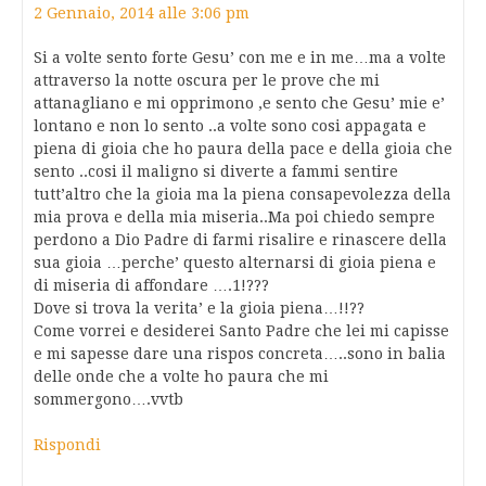
2 Gennaio, 2014 alle 3:06 pm
Si a volte sento forte Gesu’ con me e in me…ma a volte
attraverso la notte oscura per le prove che mi
attanagliano e mi opprimono ,e sento che Gesu’ mie e’
lontano e non lo sento ..a volte sono cosi appagata e
piena di gioia che ho paura della pace e della gioia che
sento ..cosi il maligno si diverte a fammi sentire
tutt’altro che la gioia ma la piena consapevolezza della
mia prova e della mia miseria..Ma poi chiedo sempre
perdono a Dio Padre di farmi risalire e rinascere della
sua gioia …perche’ questo alternarsi di gioia piena e
di miseria di affondare ….1!???
Dove si trova la verita’ e la gioia piena…!!??
Come vorrei e desiderei Santo Padre che lei mi capisse
e mi sapesse dare una rispos concreta…..sono in balia
delle onde che a volte ho paura che mi
sommergono….vvtb
Rispondi