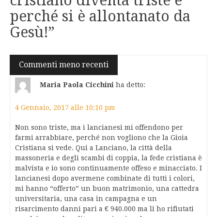
cristiano diventa triste è
perché si è allontanato da
Gesù!
”
Navigazione
Commenti meno recenti
commenti
Maria Paola Cicchini
ha detto:
4 Gennaio, 2017 alle 10:10 pm
Non sono triste, ma i lancianesi mi offendono per
farmi arrabbiare, perché non vogliono che la Gioia
Cristiana si vede. Qui a Lanciano, la città della
massoneria e degli scambi di coppia, la fede cristiana è
malvista e io sono continuamente offeso e minacciato. I
lancianesi dopo avermene combinate di tutti i colori,
mi hanno “offerto” un buon matrimonio, una cattedra
universitaria, una casa in campagna e un
risarcimento danni pari a € 940.000 ma li ho rifiutati