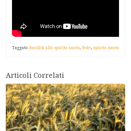
Taggato
docilità allo spirito santo
,
fede
,
spirito santo
Articoli Correlati