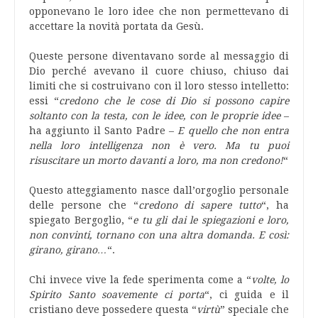
opponevano le loro idee che non permettevano di
accettare la novità portata da Gesù.
Queste persone diventavano sorde al messaggio di
Dio perché avevano il cuore chiuso, chiuso dai
limiti che si costruivano con il loro stesso intelletto:
essi “
credono che le cose di Dio si possono capire
soltanto con la testa, con le idee, con le proprie idee
–
ha aggiunto il Santo Padre –
E quello che non entra
nella loro intelligenza non è vero. Ma tu puoi
risuscitare un morto davanti a loro, ma non credono!
“
Questo atteggiamento nasce dall’orgoglio personale
delle persone che “
credono di sapere tutto
“, ha
spiegato Bergoglio, “
e tu gli dai le spiegazioni e loro,
non convinti, tornano con una altra domanda. E così:
girano, girano…
“.
Chi invece vive la fede sperimenta come a “
volte, lo
Spirito Santo soavemente ci porta
“, ci guida e il
cristiano deve possedere questa “
virtù
” speciale che