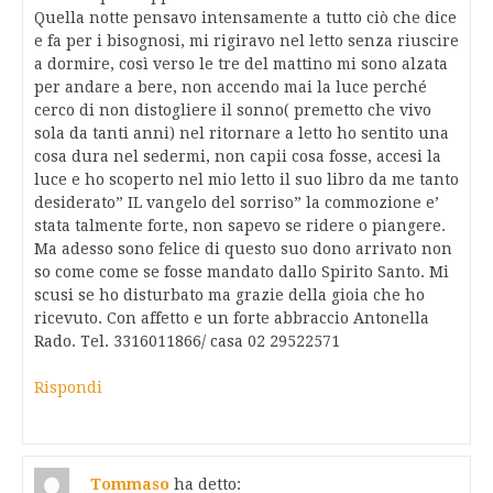
Quella notte pensavo intensamente a tutto ciò che dice
e fa per i bisognosi, mi rigiravo nel letto senza riuscire
a dormire, così verso le tre del mattino mi sono alzata
per andare a bere, non accendo mai la luce perché
cerco di non distogliere il sonno( premetto che vivo
sola da tanti anni) nel ritornare a letto ho sentito una
cosa dura nel sedermi, non capii cosa fosse, accesi la
luce e ho scoperto nel mio letto il suo libro da me tanto
desiderato” IL vangelo del sorriso” la commozione e’
stata talmente forte, non sapevo se ridere o piangere.
Ma adesso sono felice di questo suo dono arrivato non
so come come se fosse mandato dallo Spirito Santo. Mi
scusi se ho disturbato ma grazie della gioia che ho
ricevuto. Con affetto e un forte abbraccio Antonella
Rado. Tel. 3316011866/ casa 02 29522571
Rispondi
Tommaso
ha detto: