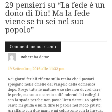
29 pensieri su “
La fede è un
dono di Dio! Ma la fede
viene se tu sei nel suo
popolo
”
Navigazione
Commenti meno recenti
commenti
Robert
ha detto:
19 Settembre, 2016 alle 11:32 pm
Nei giorni feriali rifletto sulla realtà che i pastori
spiegano nelle omelie del vangelo della domenica
dopo. Prego tutte le mattine e so che non dovrei dare
le perle, ma sono costretto a difendermi dai colleghi
con la spada perché non posso licenziarmi. Lo Spirito
Santo mi guida e mi fa dire le parole nel modo giusto.
Arraffano con due mani e mi colpiscono con la lingua,