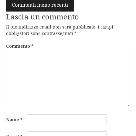
Navigazione
Commenti meno recenti
commenti
Lascia un commento
Il tuo indirizzo email non sarà pubblicato.
I campi
obbligatori sono contrassegnati
*
Commento
*
Nome
*