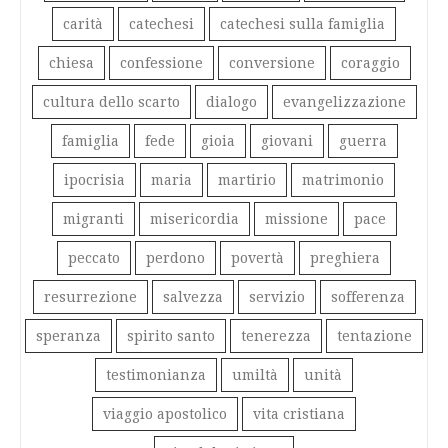
carità
catechesi
catechesi sulla famiglia
chiesa
confessione
conversione
coraggio
cultura dello scarto
dialogo
evangelizzazione
famiglia
fede
gioia
giovani
guerra
ipocrisia
maria
martirio
matrimonio
migranti
misericordia
missione
pace
peccato
perdono
povertà
preghiera
resurrezione
salvezza
servizio
sofferenza
speranza
spirito santo
tenerezza
tentazione
testimonianza
umiltà
unità
viaggio apostolico
vita cristiana