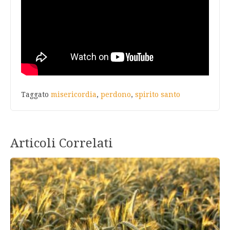
Taggato
misericordia
,
perdono
,
spirito santo
Articoli Correlati