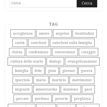
Ricerca
per:
TAG
accoglienza
amore
angelus
beatitudini
carità
catechesi
catechesi sulla famiglia
chiesa
confessione
conversione
coraggio
cultura dello scarto
dialogo
evangelizzazione
famiglia
fede
gioia
giovani
guerra
ipocrisia
maria
martirio
matrimonio
migranti
misericordia
missione
pace
peccato
perdono
povertà
preghiera