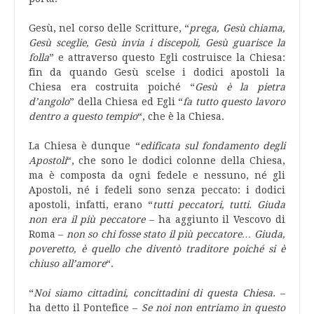
Gesù, nel corso delle Scritture, “
prega, Gesù chiama,
Gesù sceglie, Gesù invia i discepoli, Gesù guarisce la
folla
” e attraverso questo Egli costruisce la Chiesa:
fin da quando Gesù scelse i dodici apostoli la
Chiesa era costruita poiché “
Gesù è la pietra
d’angolo
” della Chiesa ed Egli “
fa tutto questo lavoro
dentro a questo tempio
“, che è la Chiesa.
La Chiesa è dunque “
edificata sul fondamento degli
Apostoli
“, che sono le dodici colonne della Chiesa,
ma è composta da ogni fedele e nessuno, né gli
Apostoli, né i fedeli sono senza peccato: i dodici
apostoli, infatti, erano “
tutti peccatori, tutti. Giuda
non era il più peccatore
– ha aggiunto il Vescovo di
Roma –
non so chi fosse stato il più peccatore… Giuda,
poveretto, è quello che diventò traditore poiché si è
chiuso all’amore
“.
“
Noi siamo cittadini, concittadini di questa Chiesa.
–
ha detto il Pontefice –
Se noi non entriamo in questo