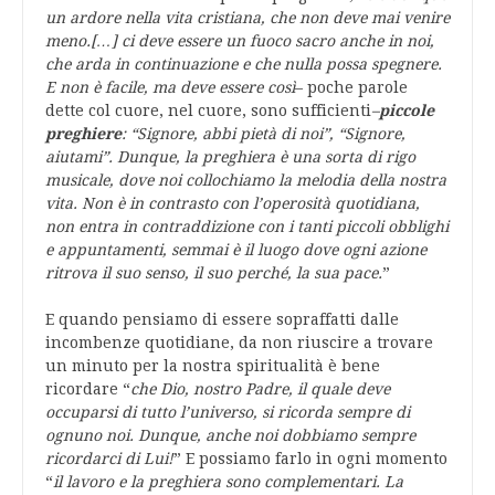
un ardore nella vita cristiana, che non deve mai venire
meno.[…] ci deve essere un fuoco sacro anche in noi,
che arda in continuazione e che nulla possa spegnere.
E non è facile, ma deve essere così
– poche parole
dette col cuore, nel cuore, sono sufficienti
–
piccole
preghiere
: “Signore, abbi pietà di noi”, “Signore,
aiutami”. Dunque, la preghiera è una sorta di rigo
musicale, dove noi collochiamo la melodia della nostra
vita. Non è in contrasto con l’operosità quotidiana,
non entra in contraddizione con i tanti piccoli obblighi
e appuntamenti, semmai è il luogo dove ogni azione
ritrova il suo senso, il suo perché, la sua pace.
”
E quando pensiamo di essere sopraffatti dalle
incombenze quotidiane, da non riuscire a trovare
un minuto per la nostra spiritualità è bene
ricordare “
che Dio, nostro Padre, il quale deve
occuparsi di tutto l’universo, si ricorda sempre di
ognuno noi. Dunque, anche noi dobbiamo sempre
ricordarci di Lui!
” E possiamo farlo in ogni momento
“
il lavoro e la preghiera sono complementari. La