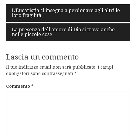
Navigazione
L’Eucaristia ci insegna a perdonare agli altri le
loro fragilità
articoli
La presenza dell’amore di Dio si trova anche
nelle piccole cose
Lascia un commento
Il tuo indirizzo email non sarà pubblicato.
I campi
obbligatori sono contrassegnati
*
Commento
*