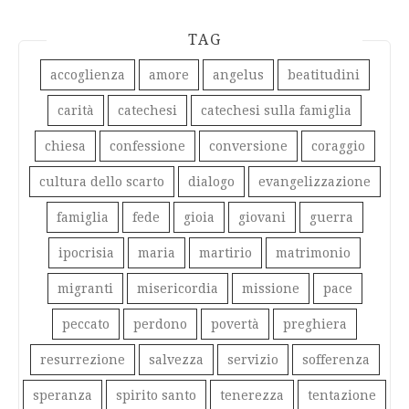
TAG
accoglienza
amore
angelus
beatitudini
carità
catechesi
catechesi sulla famiglia
chiesa
confessione
conversione
coraggio
cultura dello scarto
dialogo
evangelizzazione
famiglia
fede
gioia
giovani
guerra
ipocrisia
maria
martirio
matrimonio
migranti
misericordia
missione
pace
peccato
perdono
povertà
preghiera
resurrezione
salvezza
servizio
sofferenza
speranza
spirito santo
tenerezza
tentazione