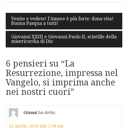
Navigazione
Venite e vedete! l’Amore è più forte: dona vita!
Buona Pasqua a tutti!
articoli
Giovanni XXIII e Giovanni Paolo II, scintille della
misericordia di Dio
6 pensieri su “
La
Resurrezione, impressa nel
Vangelo, si imprima anche
nei nostri cuori
”
Gianni
ha detto:
22 Aprile, 2014 alle 5:58 pm