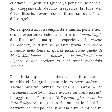
cristiano… i gesti, gli sguardi, i pensieri, le parole,
gli atteggiamenti devono trasparire la luce del
Cristo Risorto, devono essere illuminati dalla Luce
del Vangelo.
Senza ipocrisia, con semplicità e umiltà, poiché non
è una esperienza estetica, non è un “
maquillage
”
dice il Pontefice, ma questa esperienza che “
viene
da dentro
“, è frutto di quanto prova “
un cuore
immerso nella fonte di questa gioia, come quello di
Maria Maddalena, che pianse per la perdita del suo
Signore e non credeva ai suoi occhi vedendolo
risorto
“.
Per tutta questa settimana continuiamo a
scambiarci l’augurio pasquale “
Cristòs anèsti! –
Alethòs anèsti!
” ovvero “
Cristo è risorto! – E’
veramente risorto! … come se fosse un unico giorno
”
ha aggiunto il Pontefice “
è il grande giorno che ha
fatto il Signore
“, un giorno che supera le classiche
barriere del tempo, che si dilata oltre le 24 ore in