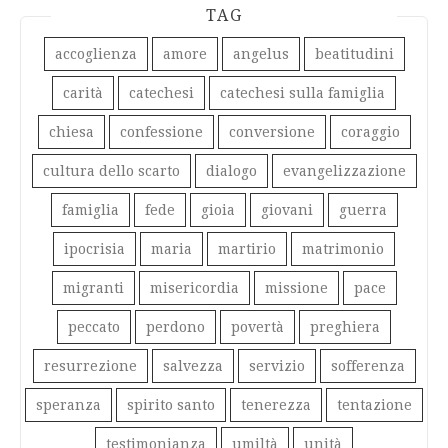
TAG
accoglienza
amore
angelus
beatitudini
carità
catechesi
catechesi sulla famiglia
chiesa
confessione
conversione
coraggio
cultura dello scarto
dialogo
evangelizzazione
famiglia
fede
gioia
giovani
guerra
ipocrisia
maria
martirio
matrimonio
migranti
misericordia
missione
pace
peccato
perdono
povertà
preghiera
resurrezione
salvezza
servizio
sofferenza
speranza
spirito santo
tenerezza
tentazione
testimonianza
umiltà
unità