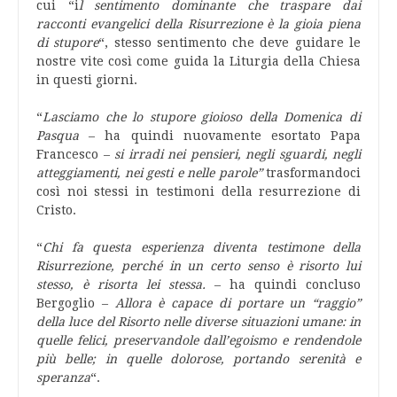
cui “i
l sentimento dominante che traspare dai
racconti evangelici della Risurrezione è la gioia piena
di stupore
“, stesso sentimento che deve guidare le
nostre vite così come guida la Liturgia della Chiesa
in questi giorni.
“
Lasciamo che lo stupore gioioso della Domenica di
Pasqua
– ha quindi nuovamente esortato Papa
Francesco –
si irradi nei pensieri, negli sguardi, negli
atteggiamenti, nei gesti e nelle parole”
trasformandoci
così noi stessi in testimoni della resurrezione di
Cristo.
“
Chi fa questa esperienza diventa testimone della
Risurrezione, perché in un certo senso è risorto lui
stesso, è risorta lei stessa.
– ha quindi concluso
Bergoglio –
Allora è capace di portare un “raggio”
della luce del Risorto nelle diverse situazioni umane: in
quelle felici, preservandole dall’egoismo e rendendole
più belle; in quelle dolorose, portando serenità e
speranza
“.