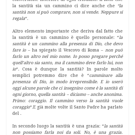
la santità sia un cammino ci dice anche che
“la
santità non si può comprare, non si vende. Neppure si
regala
“.
Altro elemento importante che deriva dal fatto che
la santità è un cammino è quello personale: “
la
santità è un cammino alla presenza di Dio, che devo
fare io
– ha spiegato il Vescovo di Roma –
non può
farlo un altro nel mio nome. Io posso pregare perché
quell’altro sia santo, ma il cammino deve farlo lui, non
io
“. Cosa è dunque la santità? In parole molto
semplici potremmo dire che è “
camminare alla
presenza di Dio, in modo irreprensibile. E io userò
oggi alcune parole che ci insegnino come è la santità di
ogni giorno, quella santità – diciamo – anche anonima.
Primo: coraggio. Il cammino verso la santità vuole
coraggio
“.E già molte volte il Santo Padre ha parlato
del .
In secondo luogo la santità è una grazia: “
la santità
non possiamo farla noi da soli. No, è una grazia.