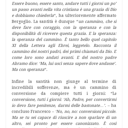
Essere buono, essere santo, andare tutti i giorni un po’
un passo avanti nella vita cristiana è una grazia di Dio
e dobbiamo chiederla
“, ha ulterioremente affermato
Bergoglio. La santità è dunque “
un cammino, che si
deve fare con coraggio, con la speranza e con la
disponibilità di ricevere questa grazia. E la speranza:
la speranza del cammino. È tanto bello quel capitolo
XI della Lettera agli Ebrei, leggetelo. Racconta il
cammino dei nostri padri, dei primi chiamati da Dio. E
come loro sono andati avanti. E del nostro padre
Abramo dice: ‘Ma, lui uscì senza sapere dove andasse’.
Ma con speranza
“.
Infine la santità non giunge al termine di
incredibili sofferenze, ma è un cammino di
conversione da compiere tutti i giorni: “l
a
conversione, tutti i giorni: ‘Ah, Padre, per convertirmi
io devo fare penitenze, darmi delle bastonate…’
. – ha
concluso Francesco –
‘No, no, no: conversioni piccole.
Ma se tu sei capace di riuscire a non sparlare di un
altro, sei pronto per essere canonizzato. È così