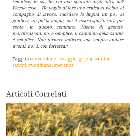
semplice! Io so che voi mai sparlate degli altri, no?
Piccole cose… Ho voglia di fare una critica al vicino, al
compagno di lavoro: mordere la lingua un po’. Si
gonfierà un po’ la lingua, ma il vostro spirito sarà più
santo, in questo cammino. Niente di grande,
mortificazioni: no, è semplice. Il cammino della santità
è semplice. Non tornare indietro, ma sempre andare
avanti, no? E con fortezza.
“
Taggato
conversione
,
coraggio
,
grazia
,
santità
,
santità quotidiana
,
speranza
Articoli Correlati