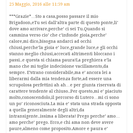
25 Maggio, 2016 alle 11:59 am
***Grazie*…Sto a casa,posso passare il mio
Brigadoon,eTu sei dall’altra parte di questo ponte,li’
dove amo arrivare,perche’ ci sei Tu.Quando si
cammina verso cio’ che c’infonde gioia,perche’
calore,mi dico,bisogna andarci ad occhi
chiusi,perche’la gioia e’ luce,grande luce,e gli occhi
stanno meglio chiusi,accecati altrimenti bloccano i
passi..e questa si chiama paura!La preghiera e’la
mano che mi toglie indecisione vacillamento,da
sempre. E’strano considerabile,ma e’ ancora lei a
liberarmi dalla mia tendenza forte,ad essere una
scrupolosa perfettini ah ah…e per giunta riservata di
carattere tendente al chiuso..Per questo,mi e’ piaciuto
molto,conoscendolo,il percorso di Lutero…mi ci sono
un po’ riconosciuta.La mia e’ stata una strada opposta
a quella generalmente degli altri,da
intransigente..issima a liberata! Prego perche’ amo…
amo perche’ prego. Ecco,e chi ama non deve avere
paure,almeno come proposito.Amore e paura e’