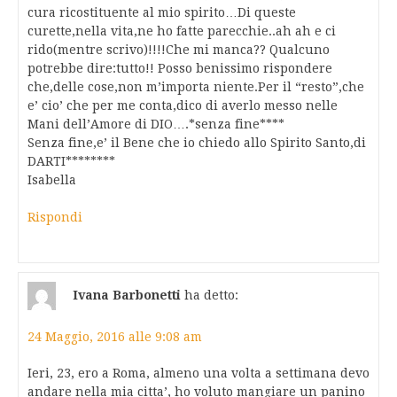
cura ricostituente al mio spirito…Di queste
curette,nella vita,ne ho fatte parecchie..ah ah e ci
rido(mentre scrivo)!!!!Che mi manca?? Qualcuno
potrebbe dire:tutto!! Posso benissimo rispondere
che,delle cose,non m’importa niente.Per il “resto”,che
e’ cio’ che per me conta,dico di averlo messo nelle
Mani dell’Amore di DIO….*senza fine****
Senza fine,e’ il Bene che io chiedo allo Spirito Santo,di
DARTI********
Isabella
Rispondi
Ivana Barbonetti
ha detto:
24 Maggio, 2016 alle 9:08 am
Ieri, 23, ero a Roma, almeno una volta a settimana devo
andare nella mia citta’, ho voluto mangiare un panino