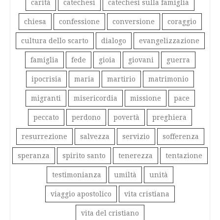
carità
catechesi
catechesi sulla famiglia
chiesa
confessione
conversione
coraggio
cultura dello scarto
dialogo
evangelizzazione
famiglia
fede
gioia
giovani
guerra
ipocrisia
maria
martirio
matrimonio
migranti
misericordia
missione
pace
peccato
perdono
povertà
preghiera
resurrezione
salvezza
servizio
sofferenza
speranza
spirito santo
tenerezza
tentazione
testimonianza
umiltà
unità
viaggio apostolico
vita cristiana
vita del cristiano