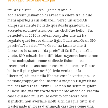
24 Maggio, 2016 alle 4:29 pm
***Grazie!!***…..Ecco…,come fanno le
adolescenti,mimando di avere un cuore fra le due
mani aperte,su cui soffiare….verso un altro!Ah
ah..praticamente ho fatto questo,sbrigandomi ad
accendere,connettermi con un clic!!Che bello!! Sia
benedetto il 2016,la rete,il computer che mi ha
regalato quel tesoro di mio figlio Luciano…Gran DIO
perche’,..Tu esisti****e Gesu’ ha lasciato che ti
facessero lo scherzo “da prete” di farti Papa!…Che
vuoto, DIO mio,altrimenti!Il bianco,generalmente,non
dona molto,sbatte come si dice,le fisionomie,e
invece,nel tuo caso non e’ cosi’!!!! Sei sempre il piu’
bello e il piu’ giovane**(chiedo venia per la
liberta’!!)..Si’..ma nella liberta’ esce la verita’,no? Le
persone,troppe,anche intorno a me,non ringraziano
mai dei tanti regali divini… Io non mi sento migliore
di nessuno ,ma ringrazio veramente anche dell’acqua
calda quando mi lavo.Ho dovuto conoscere cosa
significhi non averla..e molti altri disagi,e tutto si e’
trasformato in forza d’animo,di carattere,come una