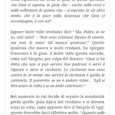
che Gesù ci aspetta, la gioia che – anche nelle croci e
nelle sofferenze di questa vita – si esprime in un altro
modo, che è la pace nella sicurezza che Gesù ci
accompagna, è con noi
”.
Eppure tante volte sentiamo dire “
‘Ma, Padre, io ne
ho visti tanti!’ – ‘Non sono cristiani! Dicono di esserlo,
ma non lo sono! Gli manca qualcosa’.
” Questo
qualcosa che manca a molti cristiani, ha spiegato
Francesco è la gioia. E molte volte questo succede,
come nel Vangelo, per colpa del denaro: “
Gesù ci ha
detto che non si può servire due padroni: o servi il
Signore o servi le ricchezze. Le ricchezze non sono
cattive in se stesse: ma servire la ricchezza è quella la
cattiveria. Il poveretto se ne è andato triste… ‘Egli si
fece scuro in volto e se ne andò rattristato’.
“
Nel momento in cui decide di seguire la mondanità
perde quella gioia tipica del cristiano e si diventa
scuri in volto, come appunto dice il Vangelo di oggi:
questo dovrebbe farci riflettere molto. “
Quando nelle