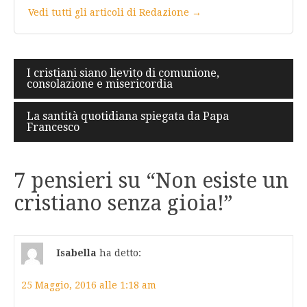
Vedi tutti gli articoli di Redazione →
Navigazione
I cristiani siano lievito di comunione,
consolazione e misericordia
articoli
La santità quotidiana spiegata da Papa
Francesco
7 pensieri su “
Non esiste un
cristiano senza gioia!
”
Isabella
ha detto:
25 Maggio, 2016 alle 1:18 am