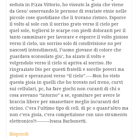
seduta in P/zza Vittorio, ho vissuto la gioia che viene
da Gesu’ osservando le persone di svariate etnie nelle
piccole cose quotidiane che li trovano ristoro. Esporre
il volto al sole con il sorriso grato verso il cielo per
quel sole, togliersi le scarpe con piedi doloranti per il
tanto camminare per lavorare e esporre il volto gioioso
verso il cielo, un sorriso solo di condivisione no per
nascosti intendimenti, l’uomo giovane di colore che
guardava sconsolato giu’, ha alzato il volto e
volgendolo verso il cielo si apriva al sorriso. Ho
ringraziato Dio per questi fratelli e sorelle poveri ma
gioiosi e speranzosi verso “il cielo”.—-Non ho visto
questa gioia in quelli che ho trovato nel treno, curvi
sui cellulari, pc, ha fare giochi non curanti di chi o
cosa avevano “intorno” a se, sgomitare per avere le
braccia libere per smanettare meglio incuranti del
vicino. C’era l’ultimo tipo di cell. di pc o quant’altro ma
non c’era gioia, c’era competizione con uno strumento
elettronico?!———Ivana Barbonetti.
Rispondi