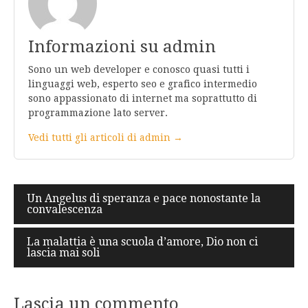
Informazioni su admin
Sono un web developer e conosco quasi tutti i
linguaggi web, esperto seo e grafico intermedio
sono appassionato di internet ma soprattutto di
programmazione lato server.
Vedi tutti gli articoli di admin →
Navigazione
Un Angelus di speranza e pace nonostante la
convalescenza
articoli
La malattia è una scuola d’amore, Dio non ci
lascia mai soli
Lascia un commento