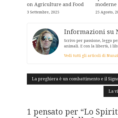
on Agriculture and Food
moderne
3 Settembre, 2025
25 Agosto, 2
Informazioni su 
Scrivo per passione, leggo per
animali. E con la libertà, i lib
Vedi tutti gli articoli di Nunz
Navigazione
La preghiera è un combattimento e il Sign
articoli
La v
1 pensato per “
Lo Spirit