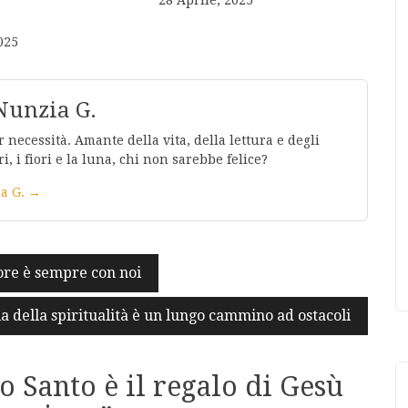
025
Nunzia G.
 necessità. Amante della vita, della lettura e degli
ri, i fiori e la luna, chi non sarebbe felice?
ia G. →
ore è sempre con noi
ia della spiritualità è un lungo cammino ad ostacoli
o Santo è il regalo di Gesù