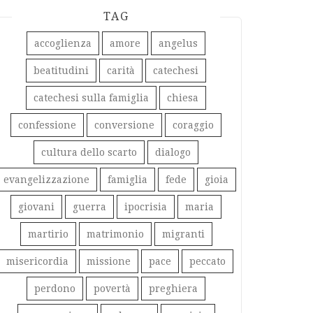
TAG
accoglienza
amore
angelus
beatitudini
carità
catechesi
catechesi sulla famiglia
chiesa
confessione
conversione
coraggio
cultura dello scarto
dialogo
evangelizzazione
famiglia
fede
gioia
giovani
guerra
ipocrisia
maria
martirio
matrimonio
migranti
misericordia
missione
pace
peccato
perdono
povertà
preghiera