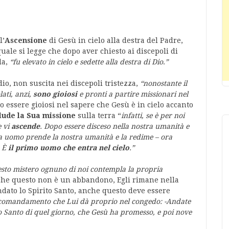
l’
Ascensione
di Gesù in cielo alla destra del Padre,
quale si legge che dopo aver chiesto ai discepoli di
la,
“fu elevato in cielo e sedette alla destra di Dio
.
”
o, non suscita nei discepoli tristezza,
“nonostante il
ati, anzi,
sono gioiosi
e pronti a partire missionari nel
essere gioiosi nel sapere che Gesù è in cielo accanto
lude la Sua missione
sulla terra “
infatti, se è per noi
e vi
ascende
. Dopo essere disceso nella nostra umanità e
i fa uomo prende la nostra umanità e la redime – ora
 È
il primo uomo che entra nel cielo
.”
esto mistero ognuno di noi contempla la propria
he questo non è un abbandono, Egli rimane nella
ndato lo Spirito Santo, anche questo deve essere
el comandamento che Lui dà proprio nel congedo: -Andate
to Santo di quel giorno, che Gesù ha promesso, e poi nove