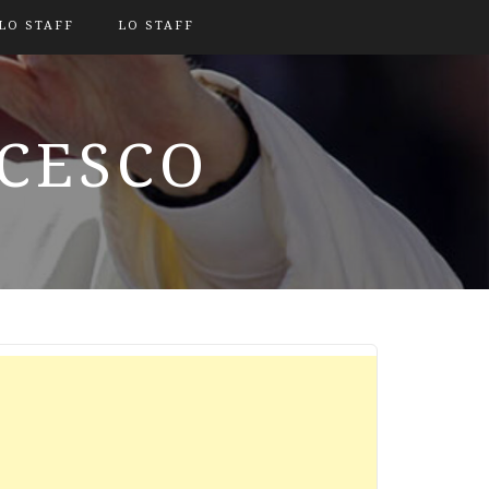
LO STAFF
LO STAFF
NCESCO