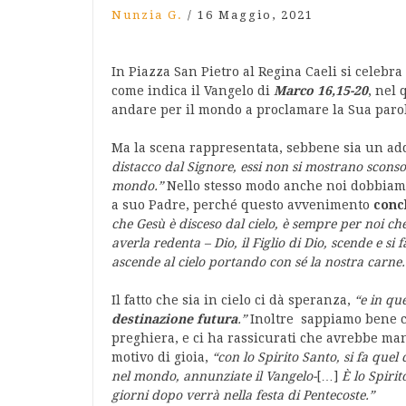
Nunzia G.
/
16 Maggio, 2021
In Piazza San Pietro al Regina Caeli si celebra 
come indica il Vangelo di
Marco 16,15-20
, nel 
andare per il mondo a proclamare la Sua paro
Ma la scena rappresentata, sebbene sia un addi
distacco dal Signore, essi non si mostrano sconsol
mondo.”
Nello stesso modo anche noi dobbiamo 
a suo Padre, perché questo avvenimento
conc
che Gesù è disceso dal cielo, è sempre per noi ch
averla redenta – Dio, il Figlio di Dio, scende e s
ascende al cielo portando con sé la nostra carne.
Il fatto che sia in cielo ci dà speranza,
“e in qu
destinazione futura
.”
Inoltre
sappiamo bene c
preghiera, e ci ha rassicurati che avrebbe ma
motivo di gioia,
“con lo Spirito Santo, si fa qu
nel mondo, annunziate il Vangelo-
[…]
È lo Spiri
giorni dopo verrà nella festa di Pentecoste.”