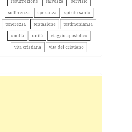
resurrezione
salvezza
servizio
sofferenza
speranza
spirito santo
tenerezza
tentazione
testimonianza
umiltà
unità
viaggio apostolico
vita cristiana
vita del cristiano