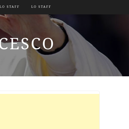
LO STAFF
LO STAFF
NCESCO