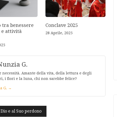
o tra benessere
Conclave 2025
 e attività
28 Aprile, 2025
025
Nunzia G.
 necessità. Amante della vita, della lettura e degli
ri, i fiori e la luna, chi non sarebbe felice?
ia G. →
i Dio e al Suo perdono