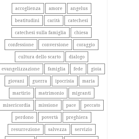
accoglienza
amore
angelus
beatitudini
carità
catechesi
catechesi sulla famiglia
chiesa
confessione
conversione
coraggio
cultura dello scarto
dialogo
evangelizzazione
famiglia
fede
gioia
giovani
guerra
ipocrisia
maria
martirio
matrimonio
migranti
misericordia
missione
pace
peccato
perdono
povertà
preghiera
resurrezione
salvezza
servizio