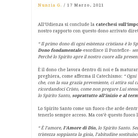
Nunzia G.
/
17 Marzo, 2021
All’Udienza si conclude la
catechesi sull’impo
nostro rapporto con questo dono arrivato diret
“
Il primo dono di ogni esistenza cristiana è lo S
Dono fondamentale
-esordisce il Pontefice-
sen
Perché lo Spirito apre il nostro cuore alla presen
È il dono che lavora dentro di noi e fa maturar
preghiera, come afferma il Catechismo:
“
Ogni 
che, con la sua grazia preveniente, ci attira sul
ricordandoci Cristo, come non pregare Lui stesso
lo Spirito Santo,
soprattutto all’inizio e al ter
Lo Spirito Santo come un fuoco che arde dentro 
tenerlo sempre acceso. Ma cos’è questo fuoco 
“
È l’amore,
l’Amore di Dio,
lo Spirito Santo. Sen
tristezza soppianta la gioia, l’abitudine sostituisc