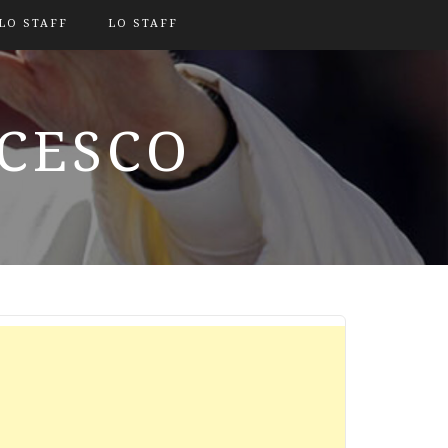
LO STAFF
LO STAFF
NCESCO