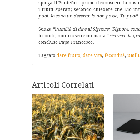
spiega il Pontefice: primo riconoscere la nost
i frutti sperati; secondo chiedere che Dio in
puoi. Io sono un deserto: io non posso, Tu puoi
“.
Senza “l
‘umiltà di dire al Signore: ‘Signore, sono
fecondi, non riusciremo mai a “
ricevere la gra
concluso Papa Francesco.
Taggato
dare frutto
,
dare vita
,
fecondità
,
umilt
Articoli Correlati