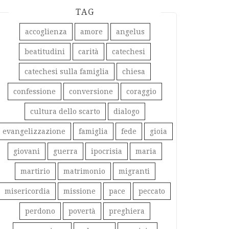
TAG
accoglienza
amore
angelus
beatitudini
carità
catechesi
catechesi sulla famiglia
chiesa
confessione
conversione
coraggio
cultura dello scarto
dialogo
evangelizzazione
famiglia
fede
gioia
giovani
guerra
ipocrisia
maria
martirio
matrimonio
migranti
misericordia
missione
pace
peccato
perdono
povertà
preghiera