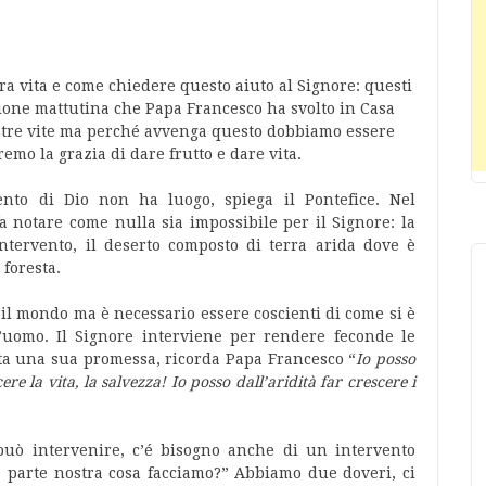
ra vita e come chiedere questo aiuto al Signore: questi
sione mattutina che Papa Francesco ha svolto in Casa
stre vite ma perché avvenga questo dobbiamo essere
emo la grazia di dare frutto e dare vita.
ento di Dio non ha luogo, spiega il Pontefice. Nel
a notare come nulla sia impossibile per il Signore: la
intervento, il deserto composto di terra arida dove è
 foresta.
il mondo ma è necessario essere coscienti di come si è
l’uomo. Il Signore interviene per rendere feconde le
sta una sua promessa, ricorda Papa Francesco “
Io posso
re la vita, la salvezza! Io posso dall’aridità far crescere i
può intervenire, c’é bisogno anche di un intervento
 parte nostra cosa facciamo?” Abbiamo due doveri, ci