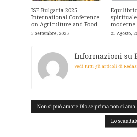
ISE Bulgaria 2025:
Equilibri
International Conference
spirituale
on Agriculture and Food
moderne
3 Settembre, 2025
25 Agosto, 2
Informazioni su 
Vedi tutti gli articoli di Red
Navigazione
Non si può amare Dio se prima non si ama c
articoli
Lo scandalo