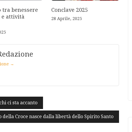
o tra benessere
Conclave 2025
 e attività
28 Aprile, 2025
025
Redazione
azione →
hi ci sta accanto
 della Croce nasce dalla libertà dello Spirito Santo