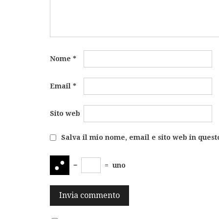
Nome
*
Email
*
Sito web
Salva il mio nome, email e sito web in ques
−
=
uno