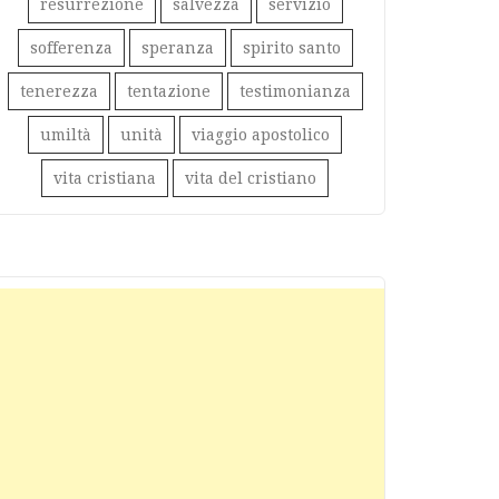
resurrezione
salvezza
servizio
sofferenza
speranza
spirito santo
tenerezza
tentazione
testimonianza
umiltà
unità
viaggio apostolico
vita cristiana
vita del cristiano