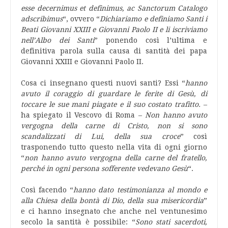
esse decernimus et definimus, ac Sanctorum Catalogo
adscribimus
“, ovvero “
Dichiariamo e definiamo Santi i
Beati Giovanni XXIII e Giovanni Paolo II e li iscriviamo
nell’Albo dei Santi
” ponendo così l’ultima e
definitiva parola sulla causa di santità dei papa
Giovanni XXIII e Giovanni Paolo II.
Cosa ci insegnano questi nuovi santi? Essi “
hanno
avuto il coraggio di guardare le ferite di Gesù, di
toccare le sue mani piagate e il suo costato trafitto.
–
ha spiegato il Vescovo di Roma –
Non hanno avuto
vergogna della carne di Cristo, non si sono
scandalizzati di Lui, della sua croce
” così
trasponendo tutto questo nella vita di ogni giorno
“
non hanno avuto vergogna della carne del fratello,
perché in ogni persona sofferente vedevano Gesù
“.
Così facendo “
hanno dato testimonianza al mondo e
alla Chiesa della bontà di Dio, della sua misericordia
”
e ci hanno insegnato che anche nel ventunesimo
secolo la santità è possibile: “
Sono stati sacerdoti,