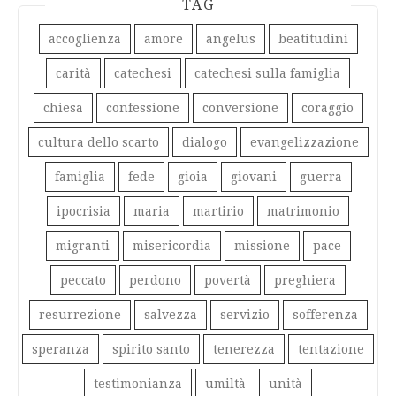
TAG
accoglienza
amore
angelus
beatitudini
carità
catechesi
catechesi sulla famiglia
chiesa
confessione
conversione
coraggio
cultura dello scarto
dialogo
evangelizzazione
famiglia
fede
gioia
giovani
guerra
ipocrisia
maria
martirio
matrimonio
migranti
misericordia
missione
pace
peccato
perdono
povertà
preghiera
resurrezione
salvezza
servizio
sofferenza
speranza
spirito santo
tenerezza
tentazione
testimonianza
umiltà
unità