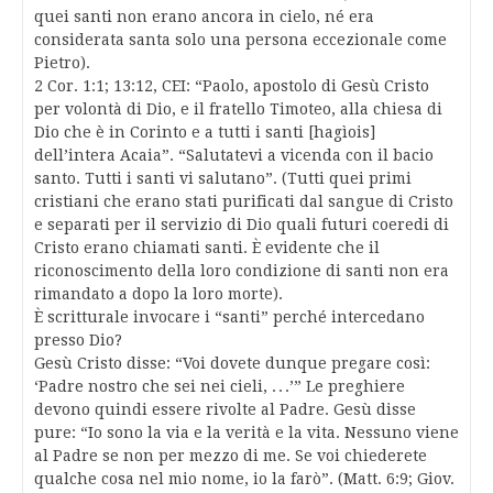
quei santi non erano ancora in cielo, né era
considerata santa solo una persona eccezionale come
Pietro).
2 Cor. 1:1; 13:12, CEI: “Paolo, apostolo di Gesù Cristo
per volontà di Dio, e il fratello Timoteo, alla chiesa di
Dio che è in Corinto e a tutti i santi [hagìois]
dell’intera Acaia”. “Salutatevi a vicenda con il bacio
santo. Tutti i santi vi salutano”. (Tutti quei primi
cristiani che erano stati purificati dal sangue di Cristo
e separati per il servizio di Dio quali futuri coeredi di
Cristo erano chiamati santi. È evidente che il
riconoscimento della loro condizione di santi non era
rimandato a dopo la loro morte).
È scritturale invocare i “santi” perché intercedano
presso Dio?
Gesù Cristo disse: “Voi dovete dunque pregare così:
‘Padre nostro che sei nei cieli, . . .’” Le preghiere
devono quindi essere rivolte al Padre. Gesù disse
pure: “Io sono la via e la verità e la vita. Nessuno viene
al Padre se non per mezzo di me. Se voi chiederete
qualche cosa nel mio nome, io la farò”. (Matt. 6:9; Giov.