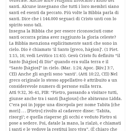
venerate. Anche altre religioni invocano l’aiuto dei
santi. Alcune insegnano che tutti i loro membri siano
santi ed esenti da peccato. Più volte la Bibbia parla di
santi. Dice che i 144.000 seguaci di Cristo unti con lo
spirito sono tali.
Insegna la Bibbia che per essere riconosciuti come
santi occorra prima aver raggiunto la gloria celeste?
La Bibbia menziona esplicitamente santi che sono in
cielo. Dio è chiamato ‘il Santo [greco, hàgion]’. (1 Piet.
1:15, 16; vedi Levitico 11:45). Gesù Cristo fu definito “il
Santo [hàgios] di Dio” quando era sulla terra e il
“Santo [hàgios]” in cielo. (Mar. 1:24; Apoc. [Riv.] 3:7,
CEI) Anche gli angeli sono ‘santi’. (Atti 10:22, CEI) Nel
greco originale lo stesso appellativo è attribuito a un
considerevole numero di persone sulla terra.
Atti 9:32, 36-41, PIB: “Pietro, passando a visitare tutti,
giunse anche tra i santi [hagìous] che abitavano Lidda.
C’era poi in Joppe una discepola per nome Tabita [che
morì] . . . [Pietro] rivolto al cadavere disse: ‘Tabita,
risorgi’; e quella riaperse gli occhi e veduto Pietro si
pose a sedere. Poi, datale la mano, la rialzò, e chiamati
i santi e le vedove la restituì loro viva”. (È chiaro che