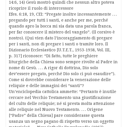
14:6, 14) Gesù mostrò quindi che nessun altro poteva
ricoprire il ruolo di intercessore
Efes. 6:18, 19, CEI: “Pregate inoltre incessantemente . . .
pregando per tutti i santi, e anche per me, perché
quando apro la bocca mi sia data una parola franca,
per far conoscere il mistero del vangelo”. (Il corsivo è
nostro). (Qui vien dato l’incoraggiamento di pregare
per i santi, non di pregare i santi o tramite loro. Il
Dizionario Ecclesiastico [U.T.E.T., 1953-1958, Vol. III,
p. 317] riconosce: “Di fatto, tutte le preghiere
liturgiche della Chiesa sono sempre rivolte al Padre in
nome di Gesù. . . . A rigor di dottrina, Dio solo
dev’essere pregato, perché Dio solo ci può esaudire”).
Come si dovrebbe considerare la venerazione delle
reliquie e delle immagini dei “santi”?
Un’enciclopedia cattolica ammette: “Pertanto è inutile
cercare nel Vecchio Testamento una giustificazione
del culto delle reliquie; né si presta molta attenzione
alle reliquie nel Nuovo Testamento. . . . Origene
[“Padre” della Chiesa] pare considerasse questa
usanza un segno pagano di rispetto verso un oggetto