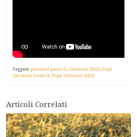
Taggato
giovanni paolo II
,
Giovanni XXIII
,
Papa
Giovanni Paolo II
,
Papa Giovanni XXIII
Articoli Correlati