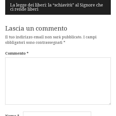
La legge dei liberi: la “schiavitù” al Signore che
ci rende liberi
Lascia un commento
Il tuo indirizzo email non sarà pubblicato.
I campi
obbligatori sono contrassegnati
*
Commento
*