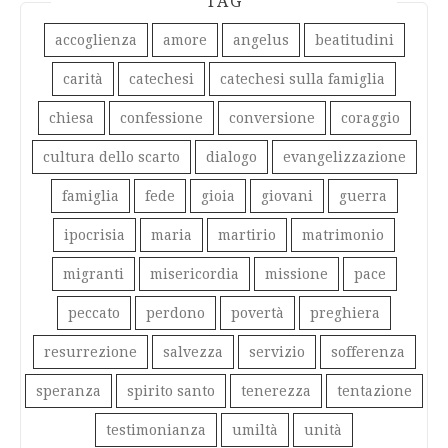
TAG
accoglienza
amore
angelus
beatitudini
carità
catechesi
catechesi sulla famiglia
chiesa
confessione
conversione
coraggio
cultura dello scarto
dialogo
evangelizzazione
famiglia
fede
gioia
giovani
guerra
ipocrisia
maria
martirio
matrimonio
migranti
misericordia
missione
pace
peccato
perdono
povertà
preghiera
resurrezione
salvezza
servizio
sofferenza
speranza
spirito santo
tenerezza
tentazione
testimonianza
umiltà
unità