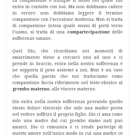
La compassione é dunque il modo nel quale Dio
entra in contatto con noi. Ma non dobbiamo cadere
in errore: non dobbiamo leggere il termine
compassione con l’accezione moderna. Non si tratta
di compassione intesa quale senso di pietà verso
l’uomo, si tratta di una
compartecipazione
delle
sofferenze umane.
Quel Dio, che ricordiamo nei momenti di
smarrimento viene a cercarci uno ad uno e ci
prende in braccio, entra nella nostra sofferenza e
ne sopporta il peso assieme a noi. Non é un caso
che quella parola che noi traduciamo come
compassione faccia riferimento nel testo ebraico al
grembo materno
, alle viscere materne.
Dio entra nella nostra sofferenza provando quello
stesso dolore viscerale che solo una madre prova
nel vedere soffrire il proprio figlio. Dio ci ama come
solo una madre dal cui grembo siamo nati può
amarci. Dio ci comunica e ci rende partecipi di
questo amore nell’unico modo in cui una madre ce