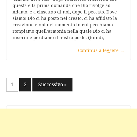
questa é la prima domanda che Dio rivolge ad
Adamo, e a ciascuno di noi, dopo il peccato. Dove
siamo! Dio ci ha posto nel creato, ci ha affidato la
creazione e noi nel momento in cui pecchiamo
rompiamo quell’armonia nella quale Dio ci ha
inseriti e perdiamo il nostro posto. Quindi,…
Continua a leggere
→
Navigazione
1
2
Successivo »
articoli