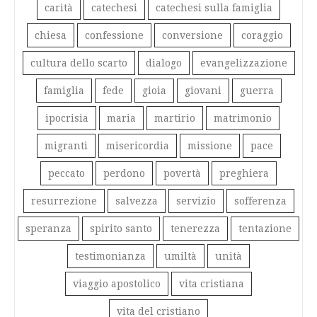
carità
catechesi
catechesi sulla famiglia
chiesa
confessione
conversione
coraggio
cultura dello scarto
dialogo
evangelizzazione
famiglia
fede
gioia
giovani
guerra
ipocrisia
maria
martirio
matrimonio
migranti
misericordia
missione
pace
peccato
perdono
povertà
preghiera
resurrezione
salvezza
servizio
sofferenza
speranza
spirito santo
tenerezza
tentazione
testimonianza
umiltà
unità
viaggio apostolico
vita cristiana
vita del cristiano