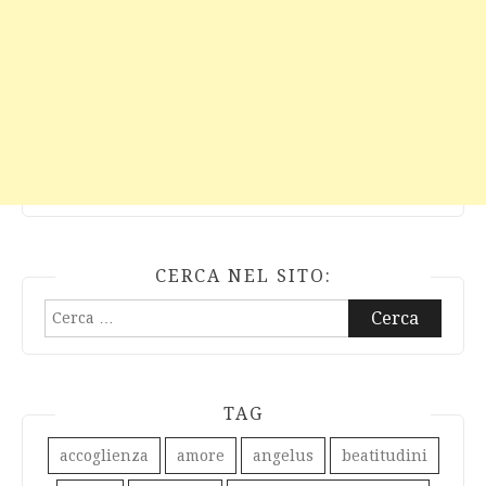
CERCA NEL SITO:
Ricerca
per:
TAG
accoglienza
amore
angelus
beatitudini