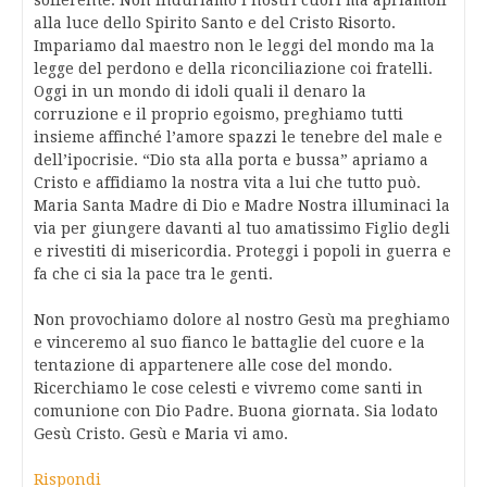
sofferente. Non induriamo i nostri cuori ma apriamoli
alla luce dello Spirito Santo e del Cristo Risorto.
Impariamo dal maestro non le leggi del mondo ma la
legge del perdono e della riconciliazione coi fratelli.
Oggi in un mondo di idoli quali il denaro la
corruzione e il proprio egoismo, preghiamo tutti
insieme affinché l’amore spazzi le tenebre del male e
dell’ipocrisie. “Dio sta alla porta e bussa” apriamo a
Cristo e affidiamo la nostra vita a lui che tutto può.
Maria Santa Madre di Dio e Madre Nostra illuminaci la
via per giungere davanti al tuo amatissimo Figlio degli
e rivestiti di misericordia. Proteggi i popoli in guerra e
fa che ci sia la pace tra le genti.
Non provochiamo dolore al nostro Gesù ma preghiamo
e vinceremo al suo fianco le battaglie del cuore e la
tentazione di appartenere alle cose del mondo.
Ricerchiamo le cose celesti e vivremo come santi in
comunione con Dio Padre. Buona giornata. Sia lodato
Gesù Cristo. Gesù e Maria vi amo.
Rispondi