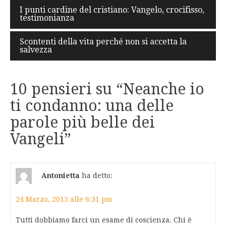
Navigazione
I punti cardine del cristiano: Vangelo, crocifisso,
testimonianza
articoli
Scontenti della vita perché non si accetta la
salvezza
10 pensieri su “
Neanche io
ti condanno: una delle
parole più belle dei
Vangeli
”
Antonietta
ha detto:
24 Marzo, 2015 alle 6:31 pm
Tutti dobbiamo farci un esame di coscienza. Chi è