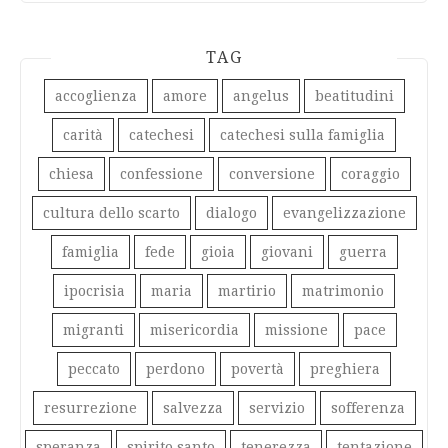
TAG
accoglienza
amore
angelus
beatitudini
carità
catechesi
catechesi sulla famiglia
chiesa
confessione
conversione
coraggio
cultura dello scarto
dialogo
evangelizzazione
famiglia
fede
gioia
giovani
guerra
ipocrisia
maria
martirio
matrimonio
migranti
misericordia
missione
pace
peccato
perdono
povertà
preghiera
resurrezione
salvezza
servizio
sofferenza
speranza
spirito santo
tenerezza
tentazione