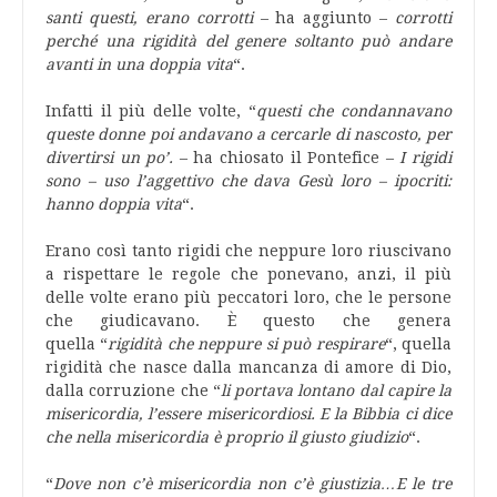
santi questi, erano corrotti
– ha aggiunto –
corrotti
perché una rigidità del genere soltanto può andare
avanti in una doppia vita
“.
Infatti il più delle volte, “
questi che condannavano
queste donne poi andavano a cercarle di nascosto, per
divertirsi un po’.
– ha chiosato il Pontefice –
I rigidi
sono – uso l’aggettivo che dava Gesù loro – ipocriti:
hanno doppia vita
“.
Erano così tanto rigidi che neppure loro riuscivano
a rispettare le regole che ponevano, anzi, il più
delle volte erano più peccatori loro, che le persone
che giudicavano. È questo che genera
quella “
rigidità che neppure si può respirare
“, quella
rigidità che nasce dalla mancanza di amore di Dio,
dalla corruzione che “
li portava lontano dal capire la
misericordia, l’essere misericordiosi. E la Bibbia ci dice
che nella misericordia è proprio il giusto giudizio
“.
“
Dove non c’è misericordia non c’è giustizia…E le tre