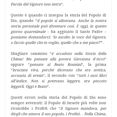
Parola del Signore non entra
“.
Questo è quando ci insegna la storia del Popolo di
Dio, quando “
il popolo si allontana. Anche la nostra
storia personale può diventare così. E oggi, in questo
giorno quaresimale
– ha aggiunto il Santo Padre –
possiamo domandarci: ‘Io ascolto la voce del Signore,
o faccio quello che io voglio, quello che a me piace?’
”.
Sbagliare cammino “
è accaduto nella Storia della
Chiesa! Ma pensate alla povera Giovanna d’Arco
”
oppure “
pensate al Beato Rosmini
“, la prima
“
bruciata viva, perché dicevano che era eretica,
accusata di eresia
“, il secondo con “
tutti i suoi libri
all’indice. Non si potevano leggere, era peccato
leggerli. Oggi è Beato
“.
Questi errori nella storia del Popolo di Dio sono
sempre avvenuti: il Popolo di Israele più volte non
riconobbe i Profeti che “
il Signore mandava, per
dirgli che amava il suo popolo, i Profeti… Nella Chiesa,