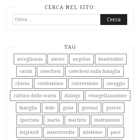
CERCA NEL SITO:
Ricerca
per:
TAG
accoglienza
amore
angelus
beatitudini
carità
catechesi
catechesi sulla famiglia
chiesa
confessione
conversione
coraggio
cultura dello scarto
dialogo
evangelizzazione
famiglia
fede
gioia
giovani
guerra
ipocrisia
maria
martirio
matrimonio
migranti
misericordia
missione
pace