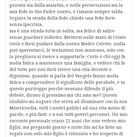
provata sia dalla malattia, e nella persecuzioni ma la
mia fede in Dio Padre nostro, è rimasta sempre salda.
Seguire la strada della fede chiede una fede forte
senza ipocrisia,
ma è una strada tutta in salita, ma felice di salire
senza guardare indietro. Mettersi nelle mani di Cristo
Gesù e farsi guidare dalla nostra Madre Celeste, nulla
può spaventarci, le tentazioni non mancano, solo con
la preghiera si riesce a sopportarle. Certo è chi oggi fa
molta fatica a mantenere una famiglia, e vedere chi fa
del tutto per non farti vivere una vita decente e
dignitosa: quando si parla del Vangelo fanno molta
fatica a comprendere il significato delle parabole, e in
questo purtroppo perché nessuno difende il più
debole, dicono il prossimo ma chi ama me? Questo
Giubileo mi auguro che serva ad illuminare con la sua
Misericordia, tutti i nostri politici ad una vita meno di
parole, e più fatti: e a noi tutti poveri peccatori. Un mio
racconto personale erano 22 anni che non vedevo mio
figlio, ma pregando giorno e notte Dio mi ha fatto un
regalo non solo mio figlio è ritornato e ho scoperto di