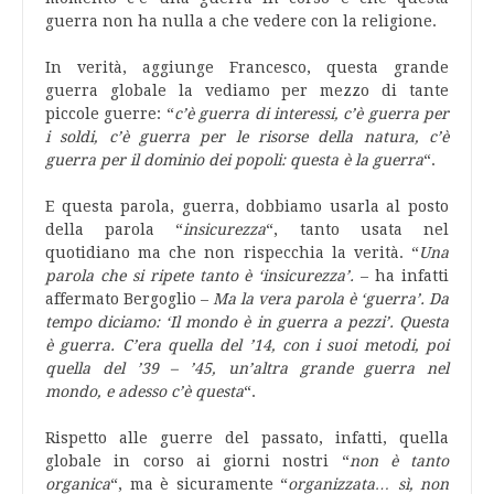
guerra non ha nulla a che vedere con la religione.
In verità, aggiunge Francesco, questa grande
guerra globale la vediamo per mezzo di tante
piccole guerre: “
c’è guerra di interessi, c’è guerra per
i soldi, c’è guerra per le risorse della natura, c’è
guerra per il dominio dei popoli: questa è la guerra
“.
E questa parola, guerra, dobbiamo usarla al posto
della parola “
insicurezza
“, tanto usata nel
quotidiano ma che non rispecchia la verità. “
Una
parola che si ripete tanto è ‘insicurezza’.
– ha infatti
affermato Bergoglio –
Ma la vera parola è ‘guerra’. Da
tempo diciamo: ‘Il mondo è in guerra a pezzi’. Questa
è guerra. C’era quella del ’14, con i suoi metodi, poi
quella del ’39 – ’45, un’altra grande guerra nel
mondo, e adesso c’è questa
“.
Rispetto alle guerre del passato, infatti, quella
globale in corso ai giorni nostri “
non è tanto
organica
“, ma è sicuramente “
organizzata… sì, non