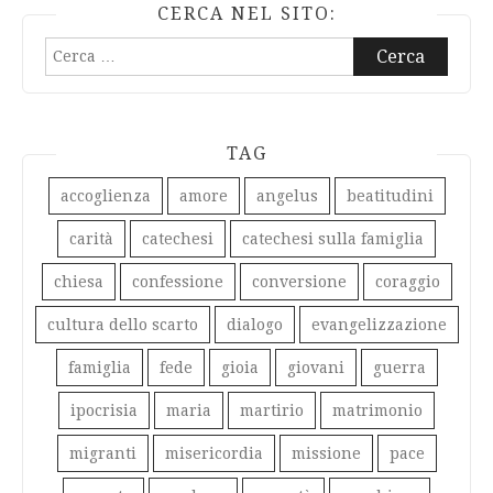
CERCA NEL SITO:
Ricerca
per:
TAG
accoglienza
amore
angelus
beatitudini
carità
catechesi
catechesi sulla famiglia
chiesa
confessione
conversione
coraggio
cultura dello scarto
dialogo
evangelizzazione
famiglia
fede
gioia
giovani
guerra
ipocrisia
maria
martirio
matrimonio
migranti
misericordia
missione
pace