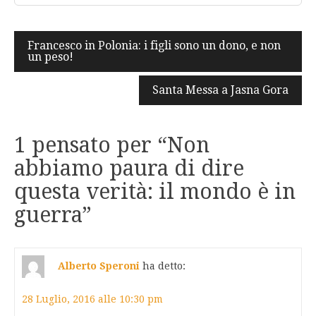
Navigazione
Francesco in Polonia: i figli sono un dono, e non
un peso!
articoli
Santa Messa a Jasna Gora
1 pensato per “
Non
abbiamo paura di dire
questa verità: il mondo è in
guerra
”
Alberto Speroni
ha detto:
28 Luglio, 2016 alle 10:30 pm