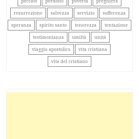
peccato
perdono
povertà
preghiera
resurrezione
salvezza
servizio
sofferenza
speranza
spirito santo
tenerezza
tentazione
testimonianza
umiltà
unità
viaggio apostolico
vita cristiana
vita del cristiano