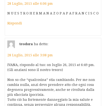
28 Luglio, 2015 alle 6:06 pm
N U E S T R O H E R M A N A Z O P A P A F R A N C I S C O
Rispondi
teodora
ha detto:
28 Luglio, 2015 alle 3:08 pm
IVANA, rispondo al tuo: on luglio 26, 2015 at 6:49 pm.
(Gli anziani sono il nostro tesoro)
Non so che “qualcosina” stia cambiando. Per me non
cambia nulla, anzi devo prendere atto che ogni cosa
degenera progressivamente, anche se rivoltata dalla
più sfacciata ipocrisia.
Tutto ciò ha fortemente danneggiato la mia salute e
continua, senza perseguire alcuna responsabilità.