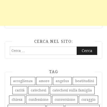
CERCA NEL SITO:
Ricerca
per:
TAG
accoglienza
amore
angelus
beatitudini
carità
catechesi
catechesi sulla famiglia
chiesa
confessione
conversione
coraggio