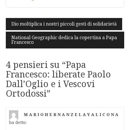
Navigazione
Dio moltiplica i nostri piccoli gesti di solidarietà
articoli
National Geographic dedica la copertina a Papa
Francesco
4 pensieri su “
Papa
Francesco: liberate Paolo
Dall’Oglio e i Vescovi
Ortodossi
”
M A R I O H E R N A N Z E L A Y A L I C O N A
ha detto: