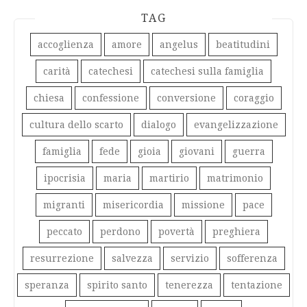
TAG
accoglienza
amore
angelus
beatitudini
carità
catechesi
catechesi sulla famiglia
chiesa
confessione
conversione
coraggio
cultura dello scarto
dialogo
evangelizzazione
famiglia
fede
gioia
giovani
guerra
ipocrisia
maria
martirio
matrimonio
migranti
misericordia
missione
pace
peccato
perdono
povertà
preghiera
resurrezione
salvezza
servizio
sofferenza
speranza
spirito santo
tenerezza
tentazione