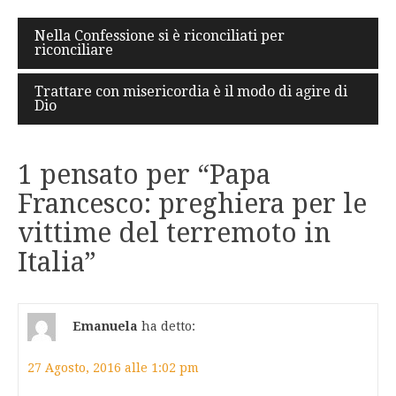
Navigazione
Nella Confessione si è riconciliati per
riconciliare
articoli
Trattare con misericordia è il modo di agire di
Dio
1 pensato per “
Papa
Francesco: preghiera per le
vittime del terremoto in
Italia
”
Emanuela
ha detto:
27 Agosto, 2016 alle 1:02 pm