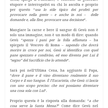
stupore e interrogativi su chi lo ascolta e proprio
per questo “
usa lo stile tipico dei profeti per
provocare nella gente – e anche in noi – delle
domande e, alla fine, provocare una decisione
“.
Mangiare la carne e bere il sangue di Gesù non è
solo una immagine, non è un modo di dire: quando
Gesù “
spezza i pani per la folla affamata
– ha
spiegato il Vescovo di Roma –
sapendo che dovrà
morire in croce per noi, Gesù si identifica con quel
pane spezzato e condiviso, ed esso diventa per Lui il
“segno” del Sacrificio che lo attende
“.
Sarà poi nell’Ultima Cena, ha aggiunto il Papa,
“
dove il pane e il vino diventano realmente il suo
Corpo e il suo Sangue. È l’Eucaristia, che Gesù ci lascia
con uno scopo preciso: che noi possiamo diventare
una cosa sola con Lui
“.
Proprio questa è la risposta alla domanda: “
a che
cosa serve la Santa Messa?
” Come dice Gesù nel