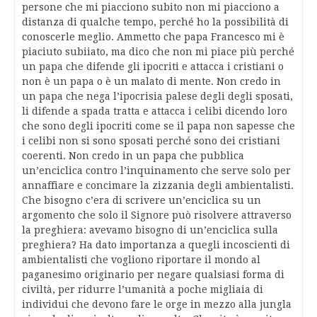
persone che mi piacciono subito non mi piacciono a
distanza di qualche tempo, perché ho la possibilità di
conoscerle meglio. Ammetto che papa Francesco mi è
piaciuto subiiato, ma dico che non mi piace più perché
un papa che difende gli ipocriti e attacca i cristiani o
non è un papa o è un malato di mente. Non credo in
un papa che nega l’ipocrisia palese degli degli sposati,
li difende a spada tratta e attacca i celibi dicendo loro
che sono degli ipocriti come se il papa non sapesse che
i celibi non si sono sposati perché sono dei cristiani
coerenti. Non credo in un papa che pubblica
un’enciclica contro l’inquinamento che serve solo per
annaffiare e concimare la zizzania degli ambientalisti.
Che bisogno c’era di scrivere un’enciclica su un
argomento che solo il Signore può risolvere attraverso
la preghiera: avevamo bisogno di un’enciclica sulla
preghiera? Ha dato importanza a quegli incoscienti di
ambientalisti che vogliono riportare il mondo al
paganesimo originario per negare qualsiasi forma di
civiltà, per ridurre l’umanità a poche migliaia di
individui che devono fare le orge in mezzo alla jungla