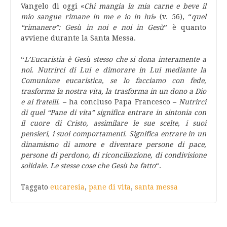
Vangelo di oggi «
Chi mangia la mia carne e beve il
mio sangue rimane in me e io in lui
» (v. 56), “
quel
“rimanere”: Gesù in noi e noi in Gesù
” è quanto
avviene durante la Santa Messa.
“
L’Eucaristia è Gesù stesso che si dona interamente a
noi. Nutrirci di Lui e dimorare in Lui mediante la
Comunione eucaristica, se lo facciamo con fede,
trasforma la nostra vita, la trasforma in un dono a Dio
e ai fratelli.
– ha concluso Papa Francesco –
Nutrirci
di quel “Pane di vita” significa entrare in sintonia con
il cuore di Cristo, assimilare le sue scelte, i suoi
pensieri, i suoi comportamenti. Significa entrare in un
dinamismo di amore e diventare persone di pace,
persone di perdono, di riconciliazione, di condivisione
solidale. Le stesse cose che Gesù ha fatto
“.
Taggato
eucaresia
,
pane di vita
,
santa messa