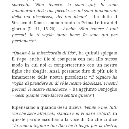
spavento: ‘Non temere, io sono qui; Io sono
innamorato della tua piccolezza; mi sono innamorato
della tua piccolezza, del tuo niente’
– ha detto il
Vescovo di Roma commentando la Prima Lettura del
giorno (Is 41, 13-20) –
Anche: ‘Non temere i tuoi
peccati, Io ti voglio tanto bene; Io sono qui per
perdonarti’”.
“Questa è la misericordia di Dio
“, ha quindi spiegato
il Papa: anche Dio si comporta con noi allo stesso
modo in cui noi ci comporterenno con un nostro
figlio che sbaglia. Anzi, possiamo dire di più: Dio è
innamorato della nostra piccolezza: “
il Signore ha
voglia di prendere su di sé le nostre debolezze, i nostri
peccati, le nostre stanchezze.
– ha aggiunto Bergoglio
–
Gesù quante volte faceva sentire questo
“!
Ripensiamo a quando Gesù diceva
‘Venite a me, tutti
voi che siete affaticati, stanchi e io vi darò ristoro
‘: in
queste parole ascoltiamo la voce di Dio che ci dice
“
Io sono il Signore tuo Dio che ti tengo per la destra,