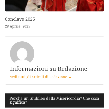
Conclave 2025
28 Aprile, 2025
Informazioni su Redazione
Vedi tutti gli articoli di Redazione →
Navigazione
Perché un Giubileo della Misericordia? Che cosa
significa?
articoli