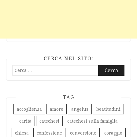
CERCA NEL SITO:
Ricerca
per:
TAG
accoglienza
amore
angelus
beatitudini
carità
catechesi
catechesi sulla famiglia
chiesa
confessione
conversione
coraggio