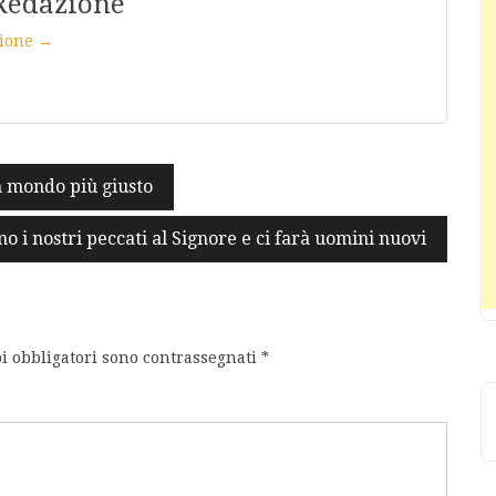
Redazione
azione →
n mondo più giusto
 i nostri peccati al Signore e ci farà uomini nuovi
i obbligatori sono contrassegnati
*