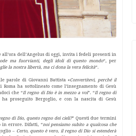
all’ora dell’Angelus di oggi, invita i fedeli presenti in
mode ma fuorvianti, degli idoli di questo mondo
“, per
glie la nostra libertà, ma ci dona la vera felicità
“.
le parole di Giovanni Battista «
Convertitevi, perché il
 di Roma ha sottolineato come l’insegnamento di Gesù
ndoci che “
Il regno di Dio è in mezzo a voi
”. “
Il regno di
, ha proseguito Bergoglio, e con la nascita di Gesù
regno di Dio, questo regno dei cieli?
” Questi due termini
in errore. Difatti, “
noi pensiamo subito a qualcosa che
goglio –
Certo, questo è vero, il regno di Dio si estenderà