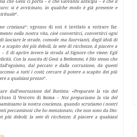
izia che Gesù ci porta – e che Giovanni anticipa – è che il
uro: si è avvicinato, in qualche modo è già presente e
irituale
“.
ne cristiana
“: ognuno di noi è invitato a entrare far
ento nella nostra vita, cioè convertirci, convertirci ogni
i lasciare le strade, comode ma fuorvianti, degli idoli di
e a scapito dei più deboli, la sete di ricchezze, il piacere a
o –
E di aprire invece la strada al Signore che viene: Egli
elicità. Con la nascita di Gesù a Betlemme, è Dio stesso che
all’egoismo, dal peccato e dalla corruzione, da questi
ccesso a tutti i costi; cercare il potere a scapito dei più
cere a qualsiasi prezzo
“.
re dall’esortazione del Battista: «Preparate la via del
luso il Vescovo di Roma –
Noi prepariamo la via del
esaminiamo la nostra coscienza, quando scrutiamo i nostri
menti peccaminosi che ho menzionato, che non sono da Dio:
ei più deboli; la sete di ricchezze; il piacere a qualsiasi
io