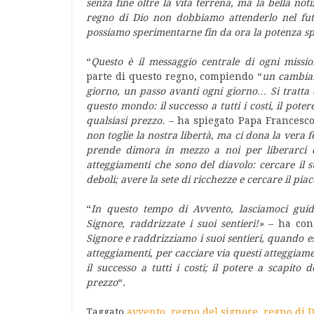
senza fine oltre la vita terrena, ma la bella not
regno di Dio non dobbiamo attenderlo nel fut
possiamo sperimentarne fin da ora la potenza sp
“
Questo è il messaggio centrale di ogni missio
parte di questo regno, compiendo “
un cambiam
giorno, un passo avanti ogni giorno… Si tratta d
questo mondo: il successo a tutti i costi, il poter
qualsiasi prezzo.
– ha spiegato Papa Francesc
non toglie la nostra libertà, ma ci dona la vera f
prende dimora in mezzo a noi per liberarci d
atteggiamenti che sono del diavolo: cercare il su
deboli; avere la sete di ricchezze e cercare il pia
“
In questo tempo di Avvento, lasciamoci guida
Signore, raddrizzate i suoi sentieri!»
– ha conc
Signore e raddrizziamo i suoi sentieri, quando 
atteggiamenti, per cacciare via questi atteggia
il successo a tutti i costi; il potere a scapito d
prezzo
“.
Taggato
avvento
,
regno del signore
,
regno di D