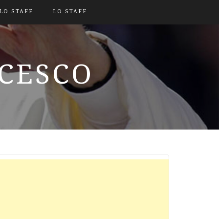
LO STAFF
LO STAFF
NCESCO