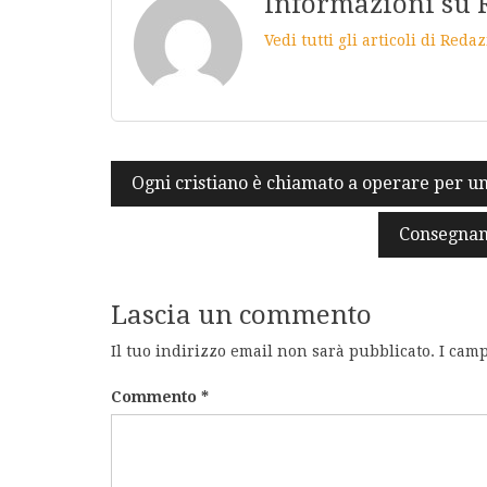
Informazioni su 
Vedi tutti gli articoli di Red
Navigazione
Ogni cristiano è chiamato a operare per u
articoli
Consegnamo
Lascia un commento
Il tuo indirizzo email non sarà pubblicato.
I camp
Commento
*