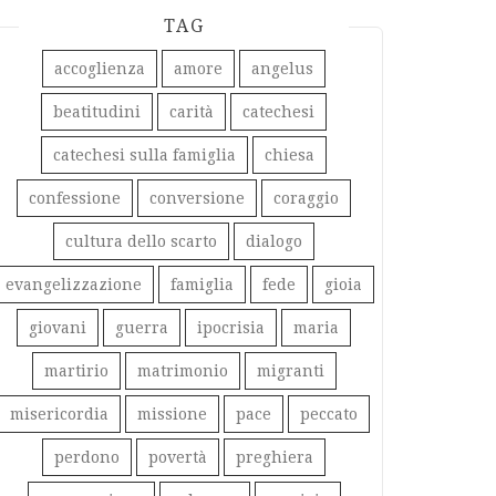
TAG
accoglienza
amore
angelus
beatitudini
carità
catechesi
catechesi sulla famiglia
chiesa
confessione
conversione
coraggio
cultura dello scarto
dialogo
evangelizzazione
famiglia
fede
gioia
giovani
guerra
ipocrisia
maria
martirio
matrimonio
migranti
misericordia
missione
pace
peccato
perdono
povertà
preghiera