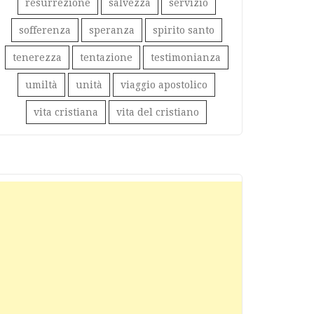
resurrezione
salvezza
servizio
sofferenza
speranza
spirito santo
tenerezza
tentazione
testimonianza
umiltà
unità
viaggio apostolico
vita cristiana
vita del cristiano