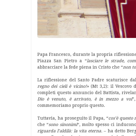
Papa Francesco, durante la propria riflessione 
Piazza San Pietro a “
lasciare le strade, co
abbracciare la fede piena in Cristo che “
non to
La riflessione del Santo Padre scaturisce dal
regno dei cieli è vicino!
» (Mt 3,2): il Vescovo
completi questo annuncio del Battista, rivela
Dio è venuto, è arrivato, è in mezzo a voi
”
commemoriamo proprio questo.
Tuttavia, ha proseguito il Papa, “
cos’è questo 
che “
sono sinonimi
“, molto spesso ci inducono 
riguarda l’aldilà: la vita eterna.
– ha detto Ber