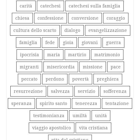
carità
catechesi
catechesi sulla famiglia
chiesa
confessione
conversione
coraggio
cultura dello scarto
dialogo
evangelizzazione
famiglia
fede
gioia
giovani
guerra
ipocrisia
maria
martirio
matrimonio
migranti
misericordia
missione
pace
peccato
perdono
povertà
preghiera
resurrezione
salvezza
servizio
sofferenza
speranza
spirito santo
tenerezza
tentazione
testimonianza
umiltà
unità
viaggio apostolico
vita cristiana