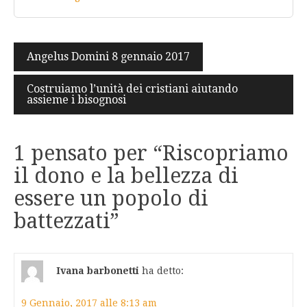
Navigazione
Angelus Domini 8 gennaio 2017
articoli
Costruiamo l’unità dei cristiani aiutando
assieme i bisognosi
1 pensato per “
Riscopriamo
il dono e la bellezza di
essere un popolo di
battezzati
”
Ivana barbonetti
ha detto:
9 Gennaio, 2017 alle 8:13 am