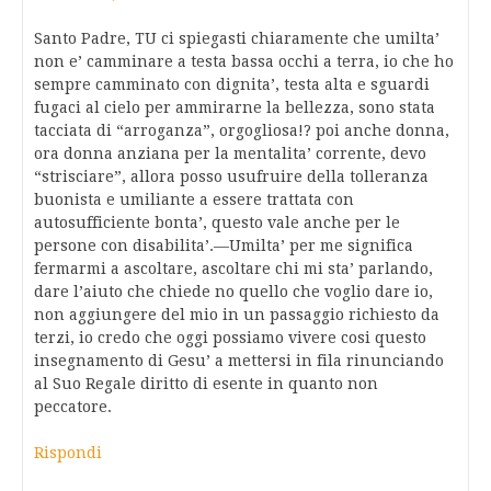
Santo Padre, TU ci spiegasti chiaramente che umilta’
non e’ camminare a testa bassa occhi a terra, io che ho
sempre camminato con dignita’, testa alta e sguardi
fugaci al cielo per ammirarne la bellezza, sono stata
tacciata di “arroganza”, orgogliosa!? poi anche donna,
ora donna anziana per la mentalita’ corrente, devo
“strisciare”, allora posso usufruire della tolleranza
buonista e umiliante a essere trattata con
autosufficiente bonta’, questo vale anche per le
persone con disabilita’.—Umilta’ per me significa
fermarmi a ascoltare, ascoltare chi mi sta’ parlando,
dare l’aiuto che chiede no quello che voglio dare io,
non aggiungere del mio in un passaggio richiesto da
terzi, io credo che oggi possiamo vivere cosi questo
insegnamento di Gesu’ a mettersi in fila rinunciando
al Suo Regale diritto di esente in quanto non
peccatore.
Rispondi