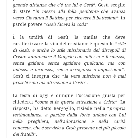
grande distanza che c’è tra lui e Gesù
“. Gesù sceglie
di stare “
in mezzo alla folla penitente che avanza
verso Giovanni il Battista per ricevere il battesimo
“: in
parole povere “
Gesù faceva la coda
“.
È la umiltà di Gesù, la umiltà che deve
caratterizzare la vita del cristiano: è questo lo “
stile
di Gesù, e anche lo stile missionario dei discepoli di
Cristo: annunciare il Vangelo con mitezza e fermezza,
senza gridare, senza sgridare qualcuno, ma con
mitezza e fermezza, senza arroganza o imposizione
“.
Gesù ci insegna che “
la vera missione non è mai
proselitismo ma attrazione a Cristo
“.
La festa di oggi è dunque l’occasione giusta per
chiederci “
come si fa questa attrazione a Cristo
“. La
risposta, ha detto Bergoglio, risiede nella “
propria
testimonianza, a partire dalla forte unione con Lui
nella preghiera, nell’adorazione e nella carità
concreta, che è servizio a Gesù presente nel più piccolo
dei fratelli
“.