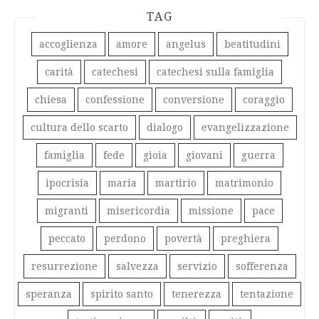
TAG
accoglienza
amore
angelus
beatitudini
carità
catechesi
catechesi sulla famiglia
chiesa
confessione
conversione
coraggio
cultura dello scarto
dialogo
evangelizzazione
famiglia
fede
gioia
giovani
guerra
ipocrisia
maria
martirio
matrimonio
migranti
misericordia
missione
pace
peccato
perdono
povertà
preghiera
resurrezione
salvezza
servizio
sofferenza
speranza
spirito santo
tenerezza
tentazione